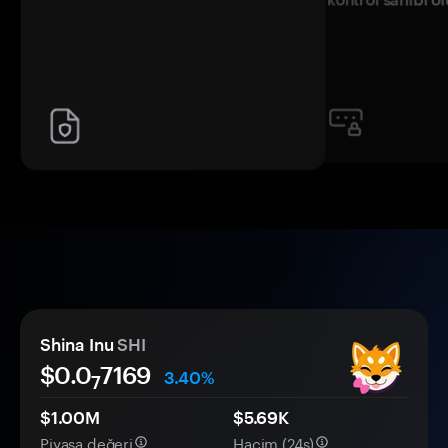
Shina Inu
SHI
$0.0
7169
3.40%
7
$1.00M
$5.69K
Piyasa değeri
Hacim (24s)