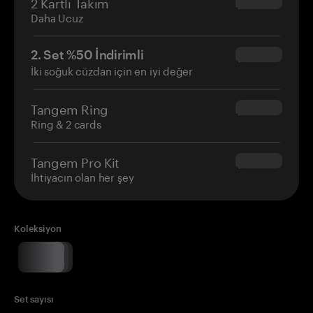
2 Kartlı Takım
$54.90
Daha Ucuz
2. Set %50 İndirimli
$34.95
İki soğuk cüzdan için en iyi değer
Tangem Ring
$160.00
Ring & 2 cards
Tangem Pro Kit
$180.00
İhtiyacın olan her şey
Koleksiyon
Set sayısı