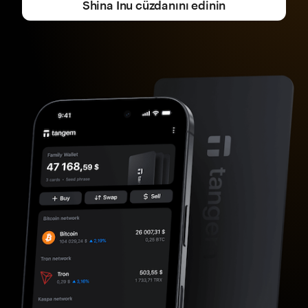
Shina Inu cüzdanını edinin