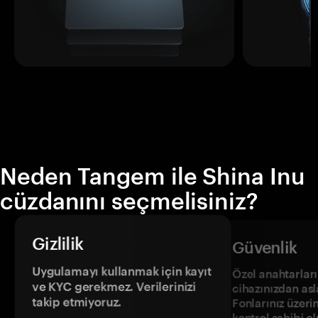
Neden Tangem ile Shina Inu
cüzdanını seçmelisiniz?
Gizlilik
Güvenlik
Uygulamayı kullanmak için kayıt
Özel anahtarların
ve KYC gerekmez. Verilerinizi
cihazınızdan asl
takip etmiyoruz.
Fonlarınız üzeri
kontrol sahibi o