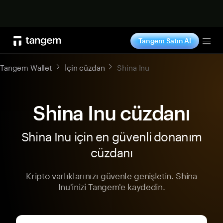
Şimdi alışveriş yap
Tangem Satın Al
Tog
Tangem Wallet
İçin cüzdan
Shina Inu
Shina Inu cüzdanı
Shina Inu için en güvenli donanım
cüzdanı
Kripto varlıklarınızı güvenle genişletin. Shina
Inu'inizi Tangem'e kaydedin.