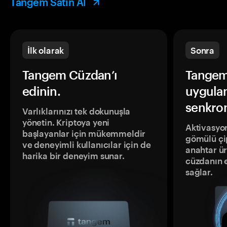
Tangem Satın Al
İlk olarak
Sonra
Tangem Cüzdan’ı
Tangem
edinin.
uygula
senkron
Varlıklarınızı tek dokunuşla
yönetin. Kriptoya yeni
Aktivasyon
başlayanlar için mükemmeldir
gömülü çip
ve deneyimli kullanıcılar için de
anahtar ür
harika bir deneyim sunar.
cüzdanın 
sağlar.