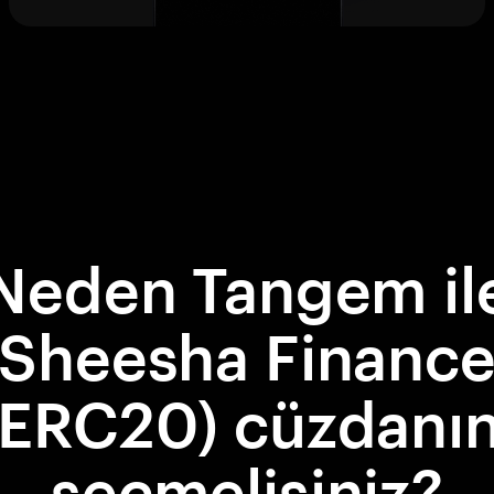
Neden Tangem il
Sheesha Financ
(ERC20) cüzdanın
seçmelisiniz?