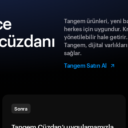
ce
Tangem ürünleri, yeni b
herkes için uygundur. K
 cüzdanı
yönetilebilir hale getiri
Tangem, dijital varlıklar
sağlar.
Tangem Satın Al
Sonra
Tangem Cüzdan’ı uygulamamızla