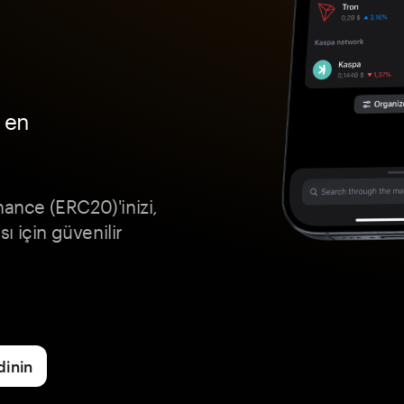
 en
nance (ERC20)'inizi,
 için güvenilir
dinin