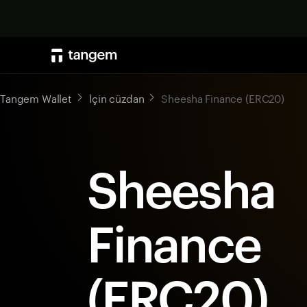
Tangem Wallet
İçin cüzdan
Sheesha Finance (ERC20)
Sheesha
Finance
(ERC20)