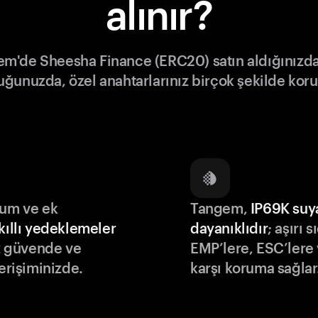
alınır?
m'de Sheesha Finance (ERC20) satın aldığınızd
tuğunuzda, özel anahtarlarınız birçok şekilde koru
lum ve ek
Tangem,
IP69K suy
kıllı yedeklemeler
dayanıklıdır
; aşırı s
iz güvende ve
EMP’lere, ESC’lere 
 erişiminizde.
karşı koruma sağlar