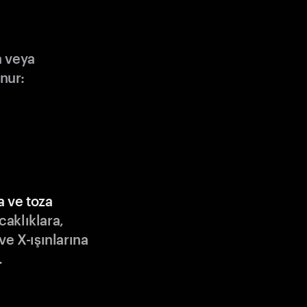
a veya
nur:
a ve toza
ıcaklıklara,
ve X-ışınlarına
.