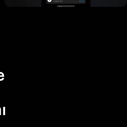
e
e
ı