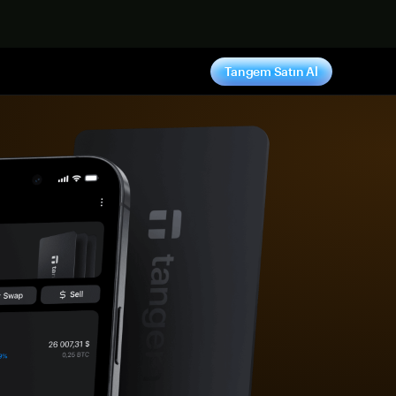
ş yap
Tangem Satın Al