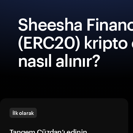
Sheesha Finan
(ERC20) kripto
nasıl alınır?
İlk olarak
Tangem Cüzdan’ı edinin.