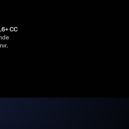
L6+ CC
nde
nır.