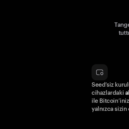
Tange
tut
Seed’siz kuru
cihazlardaki
a
ile Bitcoin’in
yalnızca sizin