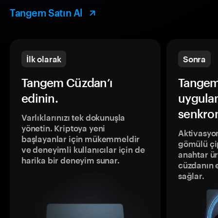
Tangem Satın Al
İlk olarak
Sonra
Tangem Cüzdan’ı
Tangem
edinin.
uygula
senkron
Varlıklarınızı tek dokunuşla
yönetin. Kriptoya yeni
Aktivasyon
başlayanlar için mükemmeldir
gömülü çip
ve deneyimli kullanıcılar için de
anahtar ür
harika bir deneyim sunar.
cüzdanın 
sağlar.