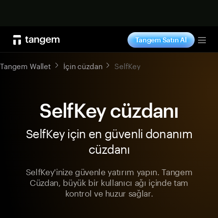
Şimdi alışveriş yap
Tangem Satın Al
Tog
Tangem Wallet
İçin cüzdan
SelfKey
SelfKey cüzdanı
SelfKey için en güvenli donanım
cüzdanı
SelfKey'inize güvenle yatırım yapın. Tangem
Cüzdan, büyük bir kullanıcı ağı içinde tam
kontrol ve huzur sağlar.