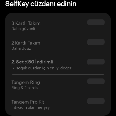
SelfKey cüzdanı edinin
3 Kartlı Takım
$69.90
Daha güvenli
2 Kartlı Takım
$54.90
Daha Ucuz
2. Set %50 İndirimli
$34.95
İki soğuk cüzdan için en iyi değer
Tangem Ring
$160.00
Ring & 2 cards
Tangem Pro Kit
$180.00
İhtiyacın olan her şey