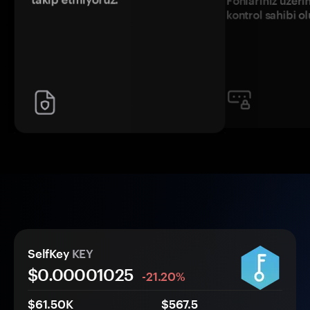
Fonlarınız üzeri
kontrol sahibi o
SelfKey
KEY
$0.
0000
1025
-21.20%
$61.50K
$567.5