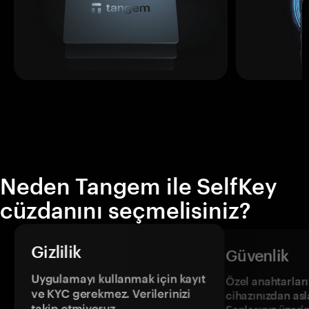
Neden Tangem ile SelfKey
cüzdanını seçmelisiniz?
Gizlilik
Güvenlik
Uygulamayı kullanmak için kayıt
Özel anahtarların
ve KYC gerekmez. Verilerinizi
cihazınızdan asl
takip etmiyoruz.