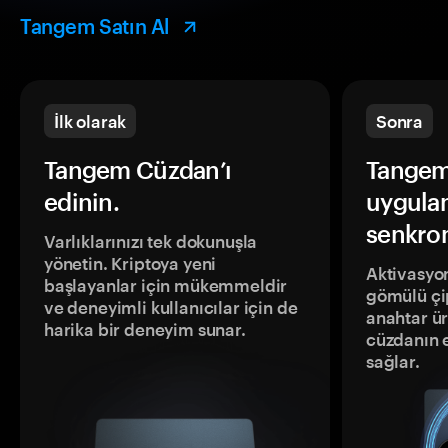
Tangem Satın Al
İlk olarak
Sonra
Tangem Cüzdan’ı
Tangem
edinin.
uygula
senkron
Varlıklarınızı tek dokunuşla
yönetin. Kriptoya yeni
Aktivasyon
başlayanlar için mükemmeldir
gömülü çip
ve deneyimli kullanıcılar için de
anahtar ür
harika bir deneyim sunar.
cüzdanın 
sağlar.