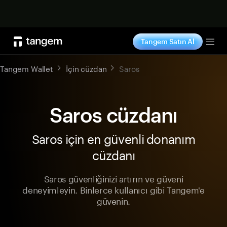
Şimdi alışveriş yap
Tangem Satın Al
Tog
Tangem Wallet
İçin cüzdan
Saros
Saros cüzdanı
Saros için en güvenli donanım
cüzdanı
Saros güvenliğinizi artırın ve güveni
deneyimleyin. Binlerce kullanıcı gibi Tangem'e
güvenin.