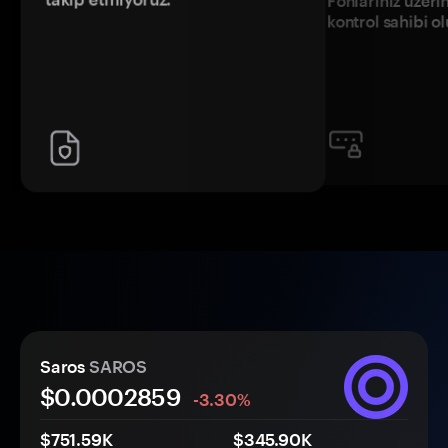
Fonlarınız üzeri
kontrol sahibi o
Saros
SAROS
$0.
000
2859
-3.30%
$751.59K
$345.90K