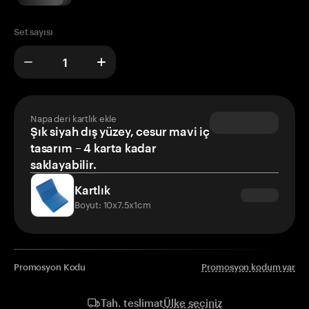
Set sayısı
Napa deri kartlık ekle
Şık siyah dış yüzey, cesur mavi iç
tasarım – 4 karta kadar
saklayabilir.
Kartlık
Boyut: 10x7.5x1cm
Promosyon Kodu
Promosyon kodum var
Ülke seçiniz
Tah. teslimat