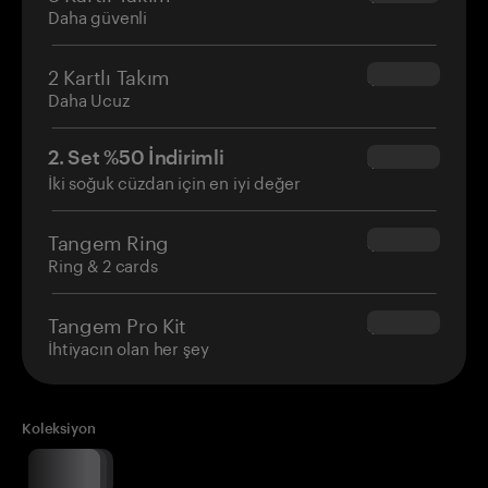
Daha güvenli
2 Kartlı Takım
$54.90
Daha Ucuz
2. Set %50 İndirimli
$34.95
İki soğuk cüzdan için en iyi değer
Tangem Ring
$160.00
Ring & 2 cards
Tangem Pro Kit
$180.00
İhtiyacın olan her şey
Koleksiyon