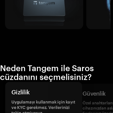
Neden Tangem ile Saros
cüzdanını seçmelisiniz?
Gizlilik
Güvenlik
Uygulamayı kullanmak için kayıt
Özel anahtarların
ve KYC gerekmez. Verilerinizi
cihazınızdan asl
takip etmiyoruz.