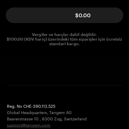
$0.00
Vergiler ve harçlar dahil değildir.
$100.00 (KDV hariç) üzerindeki tüm siparişler için ücretsiz
standart kargo.
Reg. No CHE-390.112.525
Global Headquarters, Tangem AG
Baarerstrasse 10
,
6300 Zug
,
Switzerland
support@tangem.com