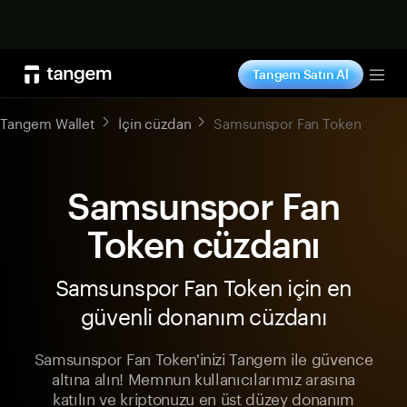
Şimdi alışveriş yap
Tangem Satın Al
Tog
Tangem Wallet
İçin cüzdan
Samsunspor Fan Token
Samsunspor Fan
Token cüzdanı
Samsunspor Fan Token için en
güvenli donanım cüzdanı
Samsunspor Fan Token'inizi Tangem ile güvence
altına alın! Memnun kullanıcılarımız arasına
katılın ve kriptonuzu en üst düzey donanım