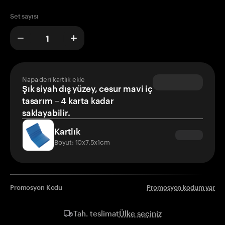
Set sayısı
Napa deri kartlık ekle
Şık siyah dış yüzey, cesur mavi iç
tasarım – 4 karta kadar
saklayabilir.
Kartlık
Boyut: 10x7.5x1cm
Promosyon Kodu
Promosyon kodum var
Ülke seçiniz
Tah. teslimat