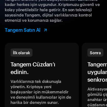
kadar herkes için uygundur. Kriptonuzu güvenli ve
kolay yönetilebilir hale getirir. En son teknoloji
sayesinde Tangem, dijital varlıklarınızı kontrol
etmenizi ve korumanızı sağlar.
Tangem Satın Al
İlk olarak
Sonra
Tangem Cüzdan’ı
Tangem
edinin.
uygula
senkron
Varlıklarınızı tek dokunuşla
yönetin. Kriptoya yeni
Aktivasyon
başlayanlar için mükemmeldir
gömülü çip
ve deneyimli kullanıcılar için de
anahtar ür
harika bir deneyim sunar.
cüzdanın 