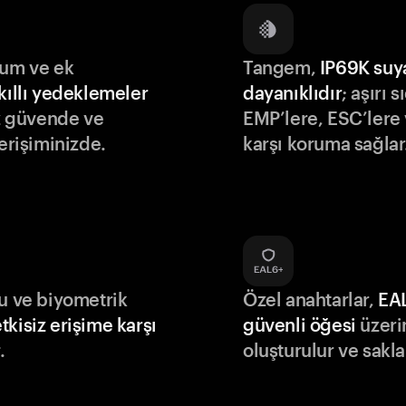
lum ve ek
Tangem,
IP69K suy
kıllı yedeklemeler
dayanıklıdır
; aşırı s
iz güvende ve
EMP’lere, ESC’lere 
 erişiminizde.
karşı koruma sağlar
du ve biyometrik
Özel anahtarlar,
EA
tkisiz erişime karşı
güvenli öğesi
üzeri
.
oluşturulur ve sakla