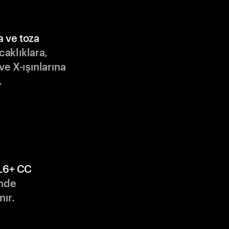
a ve toza
ıcaklıklara,
ve X-ışınlarına
.
L6+ CC
nde
nır.