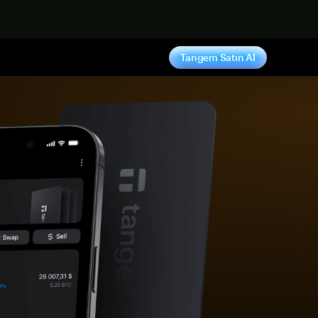
ş yap
Tangem Satın Al