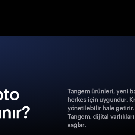
pto
Tangem ürünleri, yeni b
herkes için uygundur. K
ınır?
yönetilebilir hale getiri
Tangem, dijital varlıklar
sağlar.