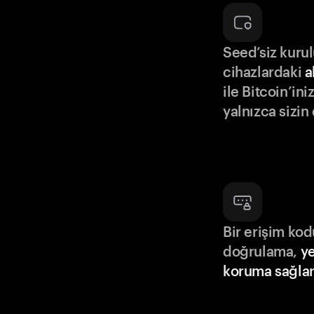
Seed’siz kuru
cihazlardaki
a
ile Bitcoin’in
yalnızca sizin
Bir erişim ko
doğrulama,
ye
koruma sağlar