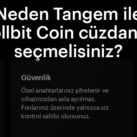
Neden Tangem il
llbit Coin cüzdan
seçmelisiniz?
Güvenlik
Özel anahtarlarınız şifrelenir ve
cihazınızdan asla ayrılmaz.
Fonlarınız üzerinde yalnızca siz
kontrol sahibi olursunuz.