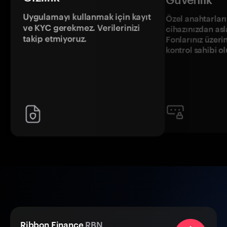
Uygulamayı kullanmak için kayıt
Özel anahtarların
ve KYC gerekmez. Verilerinizi
cihazınızdan asl
takip etmiyoruz.
Fonlarınız üzeri
kontrol sahibi o
Ribbon Finance
RBN