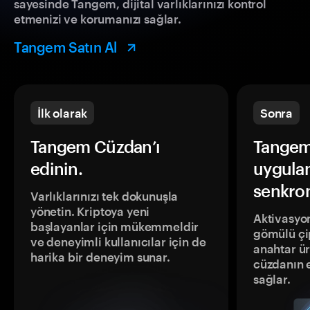
sayesinde Tangem, dijital varlıklarınızı kontrol
etmenizi ve korumanızı sağlar.
Tangem Satın Al
İlk olarak
Sonra
Tangem Cüzdan’ı
Tangem
edinin.
uygula
senkron
Varlıklarınızı tek dokunuşla
yönetin. Kriptoya yeni
Aktivasyon
başlayanlar için mükemmeldir
gömülü çip
ve deneyimli kullanıcılar için de
anahtar ür
harika bir deneyim sunar.
cüzdanın 
sağlar.