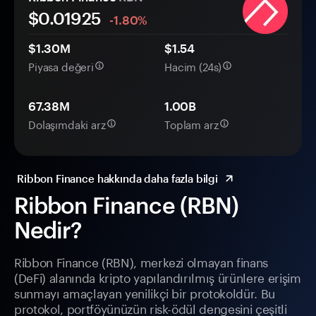
$0.
0
1925
-1.80%
$1.30M
$1.54
Piyasa değeri
Hacim (24s)
67.38M
1.00B
Dolaşımdaki arz
Toplam arz
Ribbon Finance hakkında daha fazla bilgi
Ribbon Finance (RBN)
Nedir?
Ribbon Finance (RBN), merkezi olmayan finans
(DeFi) alanında kripto yapılandırılmış ürünlere erişim
sunmayı amaçlayan yenilikçi bir protokoldür. Bu
protokol, portföyünüzün risk-ödül dengesini çeşitli