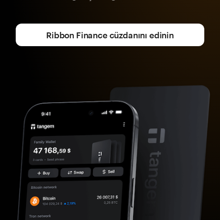
Ribbon Finance cüzdanını edinin