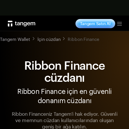
Şimdi alışveriş yap
Tangem Satın Al
Tog
Tangem Wallet
İçin cüzdan
Ribbon Finance
Ribbon Finance
cüzdanı
Ribbon Finance için en güvenli
donanım cüzdanı
Ribbon Financeniz Tangem'i hak ediyor. Güvenli
ve memnun cüzdan kullanıcılarından oluşan
geniş bir ağa katılın.