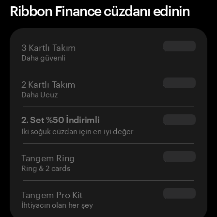
Ribbon Finance cüzdanı edinin
3 Kartlı Takım
$69.90
Daha güvenli
2 Kartlı Takım
$54.90
Daha Ucuz
2. Set %50 İndirimli
$34.95
İki soğuk cüzdan için en iyi değer
Tangem Ring
$160.00
Ring & 2 cards
Tangem Pro Kit
$180.00
İhtiyacın olan her şey