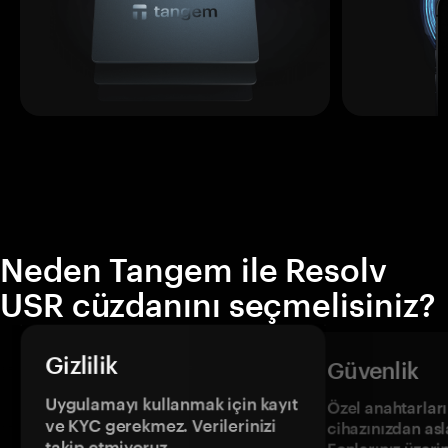
Neden Tangem ile Resolv
USR cüzdanını seçmelisiniz?
Gizlilik
Güvenlik
Uygulamayı kullanmak için kayıt
Özel anahtarların
ve KYC gerekmez. Verilerinizi
cihazınızdan asl
takip etmiyoruz.