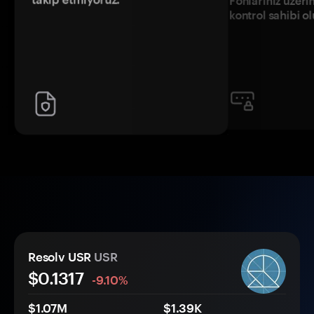
Fonlarınız üzeri
kontrol sahibi o
Resolv USR
USR
$
0.1317
-9.10%
$1.07M
$1.39K