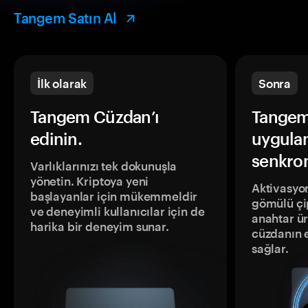
Tangem Satın Al
İlk olarak
Sonra
Tangem Cüzdan’ı
Tangem
edinin.
uygula
senkron
Varlıklarınızı tek dokunuşla
yönetin. Kriptoya yeni
Aktivasyon
başlayanlar için mükemmeldir
gömülü çip
ve deneyimli kullanıcılar için de
anahtar ür
harika bir deneyim sunar.
cüzdanın 
sağlar.