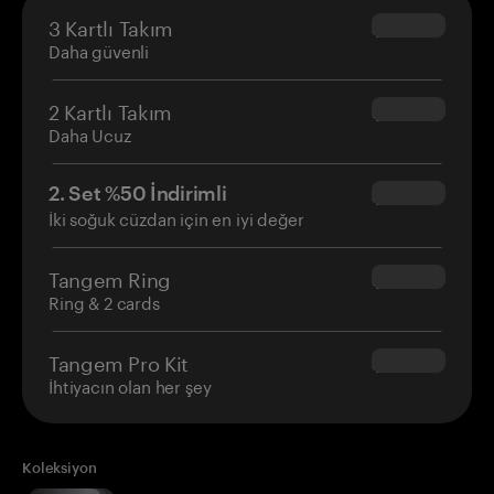
3 Kartlı Takım
$69.90
Daha güvenli
2 Kartlı Takım
$54.90
Daha Ucuz
2. Set %50 İndirimli
$34.95
İki soğuk cüzdan için en iyi değer
Tangem Ring
$160.00
Ring & 2 cards
Tangem Pro Kit
$180.00
İhtiyacın olan her şey
Koleksiyon