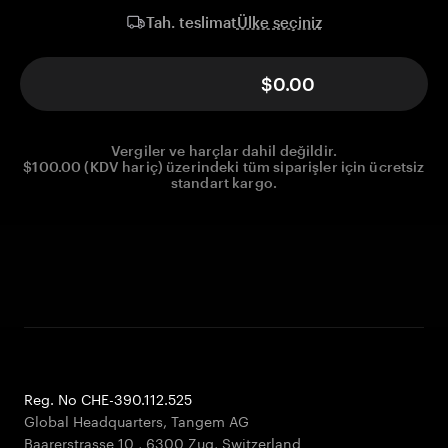
Ülke seçiniz
Tah. teslimat
$0.00
Vergiler ve harçlar dahil değildir.
$100.00 (KDV hariç) üzerindeki tüm siparişler için ücretsiz
standart kargo.
Reg. No CHE-390.112.525
Global Headquarters, Tangem AG
Baarerstrasse 10
,
6300 Zug
,
Switzerland