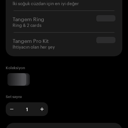
İki soğuk cüzdan için en iyi değer
Tangem Ring
$160.00
Ring & 2 cards
Tangem Pro Kit
$180.00
İhtiyacın olan her şey
Koleksiyon
Set sayısı