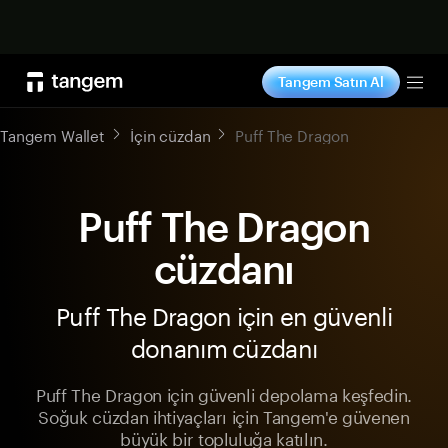
Şimdi alışveriş yap
Tangem Satın Al
Tog
Tangem Wallet
İçin cüzdan
Puff The Dragon
Puff The Dragon
cüzdanı
Puff The Dragon için en güvenli
donanım cüzdanı
Puff The Dragon için güvenli depolama keşfedin.
Soğuk cüzdan ihtiyaçları için Tangem'e güvenen
büyük bir topluluğa katılın.