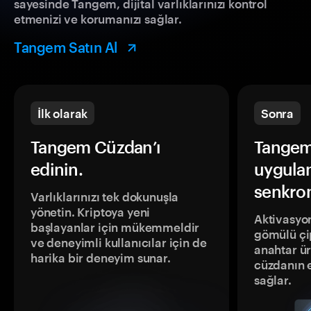
sayesinde Tangem, dijital varlıklarınızı kontrol
etmenizi ve korumanızı sağlar.
Tangem Satın Al
İlk olarak
Sonra
Tangem Cüzdan’ı
Tangem
edinin.
uygula
senkron
Varlıklarınızı tek dokunuşla
yönetin. Kriptoya yeni
Aktivasyon
başlayanlar için mükemmeldir
gömülü çip
ve deneyimli kullanıcılar için de
anahtar ür
harika bir deneyim sunar.
cüzdanın 
sağlar.