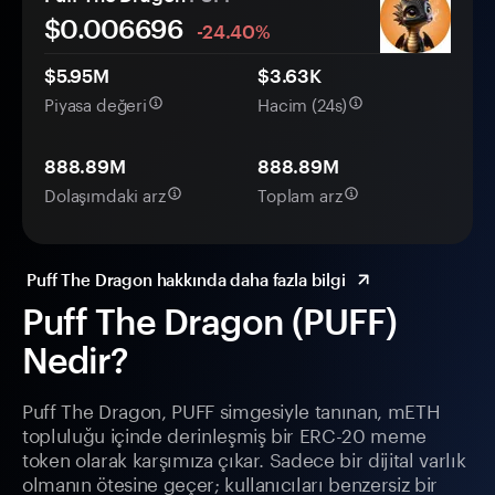
$0.
00
6696
-24.40%
$5.95M
$3.63K
Piyasa değeri
Hacim (24s)
888.89M
888.89M
Dolaşımdaki arz
Toplam arz
Puff The Dragon hakkında daha fazla bilgi
Puff The Dragon (PUFF)
Nedir?
Puff The Dragon, PUFF simgesiyle tanınan, mETH
topluluğu içinde derinleşmiş bir ERC-20 meme
token olarak karşımıza çıkar. Sadece bir dijital varlık
olmanın ötesine geçer; kullanıcıları benzersiz bir