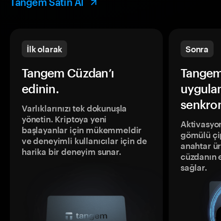
Tangem Satın Al
İlk olarak
Sonra
Tangem Cüzdan’ı
Tangem
edinin.
uygula
senkron
Varlıklarınızı tek dokunuşla
yönetin. Kriptoya yeni
Aktivasyon
başlayanlar için mükemmeldir
gömülü çip
ve deneyimli kullanıcılar için de
anahtar ür
harika bir deneyim sunar.
cüzdanın 
sağlar.