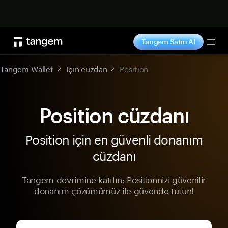
Şimdi alışveriş yap
Tangem Satın Al
Tog
Tangem Wallet
İçin cüzdan
Position
Position cüzdanı
Position için en güvenli donanım
cüzdanı
Tangem devrimine katılın; Positionnizi güvenilir
donanım çözümümüz ile güvende tutun!