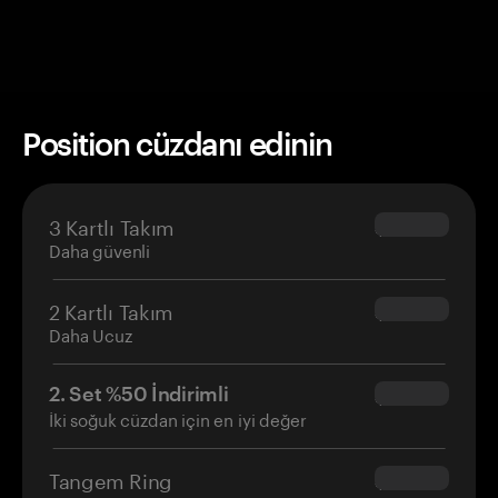
Position cüzdanı edinin
3 Kartlı Takım
$69.90
Daha güvenli
2 Kartlı Takım
$54.90
Daha Ucuz
2. Set %50 İndirimli
$34.95
İki soğuk cüzdan için en iyi değer
Tangem Ring
$160.00