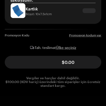
saklayabilir.
Kartlık
Boyut: 10x7.5x1cm
Promosyon Kodu
Promosyon kodum var
Ülke seçiniz
Tah. teslimat
$0.00
Vergiler ve harçlar dahil değildir.
$100.00 (KDV hariç) üzerindeki tüm siparişler için ücretsiz
standart kargo.