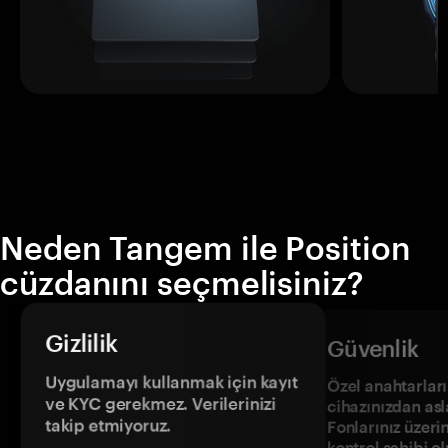
Neden Tangem ile Position
cüzdanını seçmelisiniz?
Gizlilik
Güvenlik
Uygulamayı kullanmak için kayıt
Özel anahtarların
ve KYC gerekmez. Verilerinizi
cihazınızdan asl
takip etmiyoruz.
Fonlarınız üzeri
kontrol sahibi o