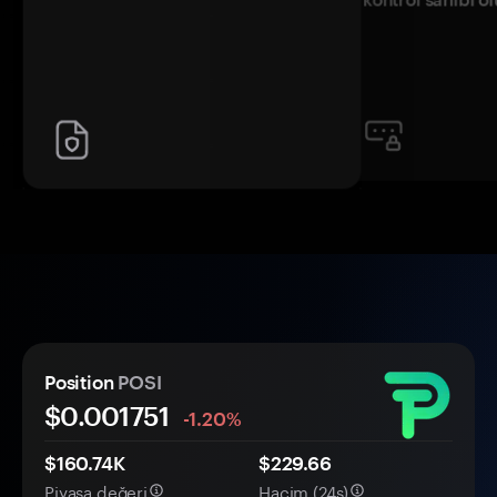
Position
POSI
$0.
00
1751
-1.20%
$160.74K
$229.66
Piyasa değeri
Hacim (24s)