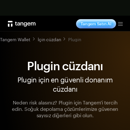
Şimdi alışveriş yap
Tangem Satın Al
Tog
Tangem Wallet
İçin cüzdan
Plugin
Plugin cüzdanı
Plugin için en güvenli donanım
cüzdanı
Neden risk alasınız? Plugin için Tangem'i tercih
edin. Soğuk depolama çözümlerimize güvenen
sayısız diğerleri gibi olun.