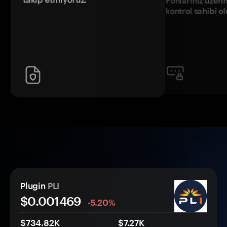
Fonlarınız üzeri
kontrol sahibi o
Plugin
PLI
$0.
00
1469
-5.20%
$734.82K
$7.27K