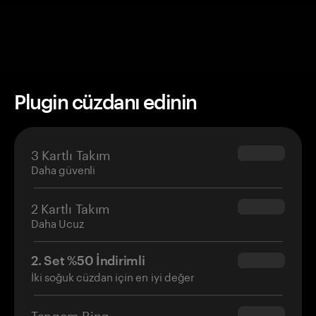
Plugin cüzdanı edinin
3 Kartlı Takım
$69.90
Daha güvenli
2 Kartlı Takım
$54.90
Daha Ucuz
2. Set %50 İndirimli
$34.95
İki soğuk cüzdan için en iyi değer
Tangem Ring
$160.00