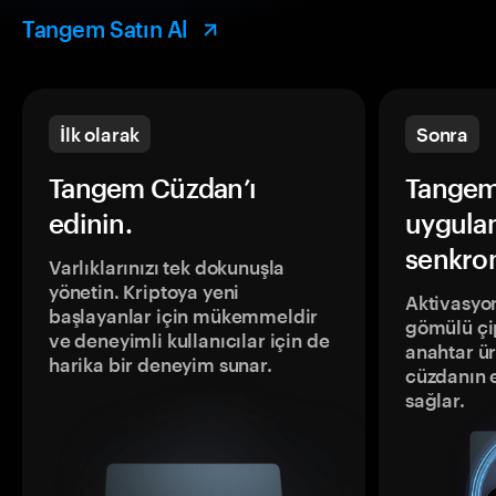
Tangem Satın Al
İlk olarak
Sonra
Tangem Cüzdan’ı
Tangem
edinin.
uygula
senkron
Varlıklarınızı tek dokunuşla
yönetin. Kriptoya yeni
Aktivasyon
başlayanlar için mükemmeldir
gömülü çip
ve deneyimli kullanıcılar için de
anahtar ür
harika bir deneyim sunar.
cüzdanın 
sağlar.