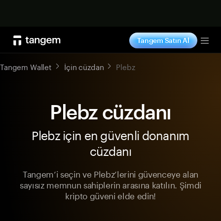
Şimdi alışveriş yap
Tangem Satın Al
Tog
Tangem Wallet
İçin cüzdan
Plebz
Plebz cüzdanı
Plebz için en güvenli donanım
cüzdanı
Tangem’i seçin ve Plebz’lerini güvenceye alan
sayısız memnun sahiplerin arasına katılın. Şimdi
kripto güveni elde edin!