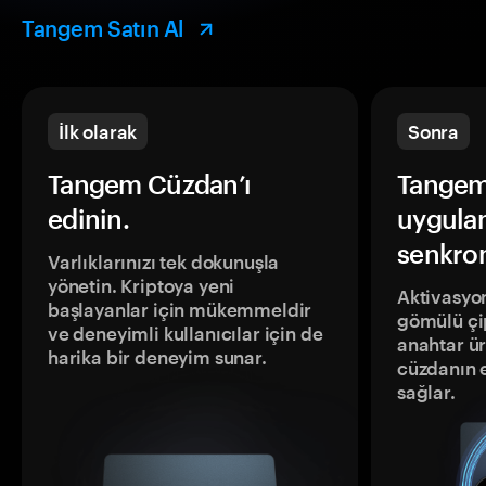
Tangem Satın Al
İlk olarak
Sonra
Tangem Cüzdan’ı
Tangem
edinin.
uygula
senkron
Varlıklarınızı tek dokunuşla
yönetin. Kriptoya yeni
Aktivasyon
başlayanlar için mükemmeldir
gömülü çip
ve deneyimli kullanıcılar için de
anahtar ür
harika bir deneyim sunar.
cüzdanın 
sağlar.