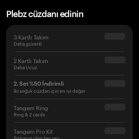
Plebz cüzdanı edinin
3 Kartlı Takım
$69.90
Daha güvenli
2 Kartlı Takım
$54.90
Daha Ucuz
2. Set %50 İndirimli
$34.95
İki soğuk cüzdan için en iyi değer
Tangem Ring
$160.00
Ring & 2 cards
Tangem Pro Kit
$180.00
İhtiyacın olan her şey