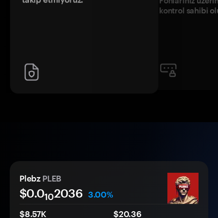
Fonlarınız üzeri
kontrol sahibi o
Plebz
PLEB
$0.0
2036
3.00%
10
$8.57K
$20.36