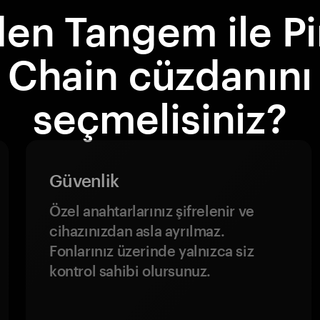
en Tangem ile Pi
Chain cüzdanını
seçmelisiniz?
Güvenlik
Özel anahtarlarınız şifrelenir ve
cihazınızdan asla ayrılmaz.
Fonlarınız üzerinde yalnızca siz
kontrol sahibi olursunuz.