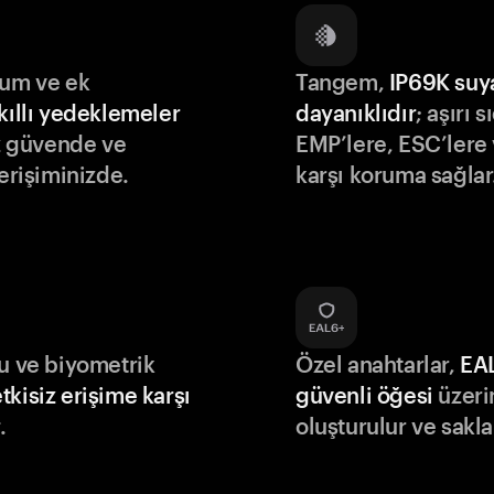
lum ve ek
Tangem,
IP69K suy
kıllı yedeklemeler
dayanıklıdır
; aşırı s
iz güvende ve
EMP’lere, ESC’lere 
 erişiminizde.
karşı koruma sağlar
du ve biyometrik
Özel anahtarlar,
EA
tkisiz erişime karşı
güvenli öğesi
üzeri
.
oluşturulur ve sakla