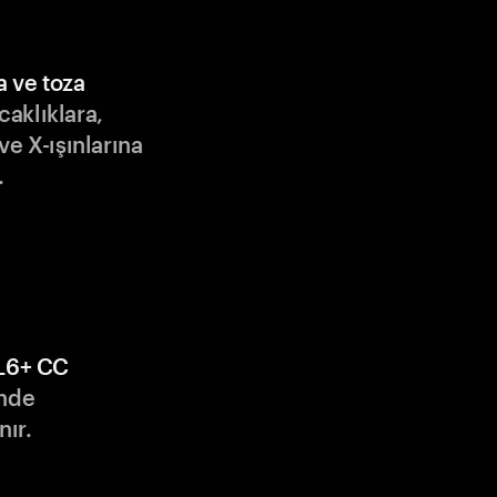
a ve toza
ıcaklıklara,
ve X-ışınlarına
.
L6+ CC
nde
nır.