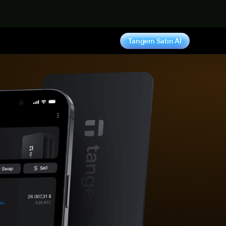
ş yap
Tangem Satın Al