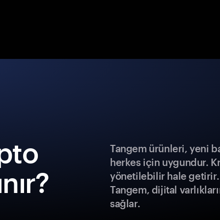
ipto
Tangem ürünleri, yeni b
herkes için uygundur. K
ınır?
yönetilebilir hale getiri
Tangem, dijital varlıklar
sağlar.