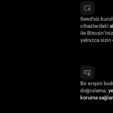
Seed’siz kuru
cihazlardaki
a
ile Bitcoin’in
yalnızca sizin
Bir erişim ko
doğrulama,
ye
koruma sağlar