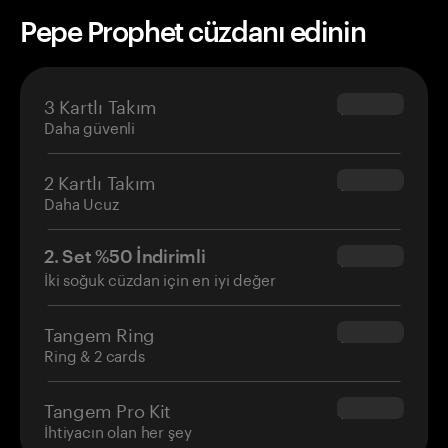
Pepe Prophet cüzdanı edinin
3 Kartlı Takım
$69.90
Daha güvenli
2 Kartlı Takım
$54.90
Daha Ucuz
2. Set %50 İndirimli
$34.95
İki soğuk cüzdan için en iyi değer
Tangem Ring
$160.00
Ring & 2 cards
Tangem Pro Kit
$180.00
İhtiyacın olan her şey