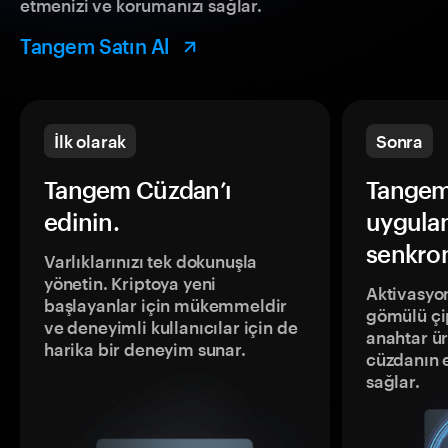
etmenizi ve korumanızı sağlar.
Tangem Satın Al
İlk olarak
Sonra
Tangem Cüzdan’ı
Tangem
edinin.
uygula
senkron
Varlıklarınızı tek dokunuşla
yönetin. Kriptoya yeni
Aktivasyon
başlayanlar için mükemmeldir
gömülü çip
ve deneyimli kullanıcılar için de
anahtar ür
harika bir deneyim sunar.
cüzdanın 
sağlar.