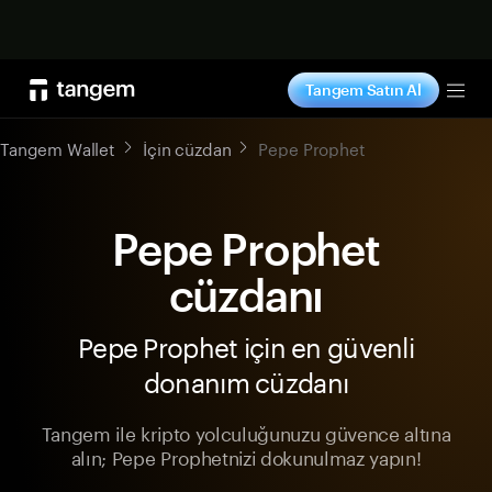
Şimdi alışveriş yap
Tangem Satın Al
Tog
Tangem Wallet
İçin cüzdan
Pepe Prophet
Pepe Prophet
cüzdanı
Pepe Prophet için en güvenli
donanım cüzdanı
Tangem ile kripto yolculuğunuzu güvence altına
alın; Pepe Prophetnizi dokunulmaz yapın!