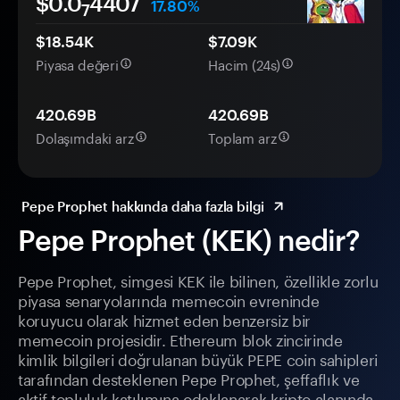
$0.0
4407
17.80%
7
$18.54K
$7.09K
Piyasa değeri
Hacim (24s)
420.69B
420.69B
Dolaşımdaki arz
Toplam arz
Pepe Prophet hakkında daha fazla bilgi
Pepe Prophet (KEK) nedir?
Pepe Prophet, simgesi KEK ile bilinen, özellikle zorlu
piyasa senaryolarında memecoin evreninde
koruyucu olarak hizmet eden benzersiz bir
memecoin projesidir. Ethereum blok zincirinde
kimlik bilgileri doğrulanan büyük PEPE coin sahipleri
tarafından desteklenen Pepe Prophet, şeffaflık ve
aktif topluluk katılımına odaklanarak kripto alanında