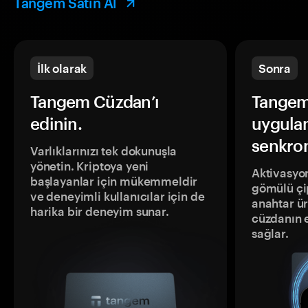
Tangem Satın Al
İlk olarak
Sonra
Tangem Cüzdan’ı
Tangem
edinin.
uygula
senkron
Varlıklarınızı tek dokunuşla
yönetin. Kriptoya yeni
Aktivasyon
başlayanlar için mükemmeldir
gömülü çip
ve deneyimli kullanıcılar için de
anahtar ür
harika bir deneyim sunar.
cüzdanın 
sağlar.