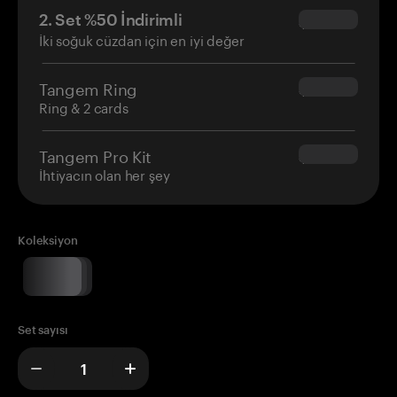
2. Set %50 İndirimli
$34.95
İki soğuk cüzdan için en iyi değer
Tangem Ring
$160.00
Ring & 2 cards
Tangem Pro Kit
$180.00
İhtiyacın olan her şey
Koleksiyon
Set sayısı