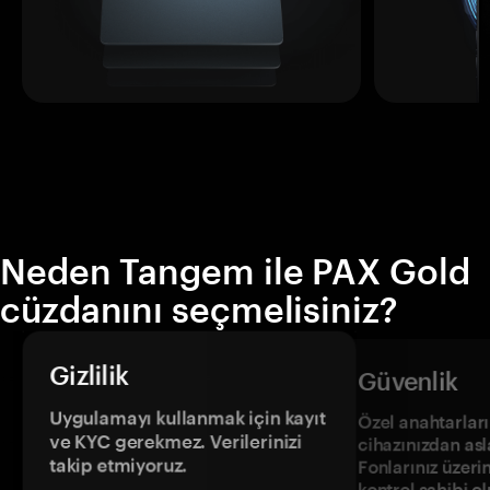
Neden Tangem ile PAX Gold
cüzdanını seçmelisiniz?
Gizlilik
Güvenlik
Uygulamayı kullanmak için kayıt
Özel anahtarların
ve KYC gerekmez. Verilerinizi
cihazınızdan asl
takip etmiyoruz.
Fonlarınız üzeri
kontrol sahibi o