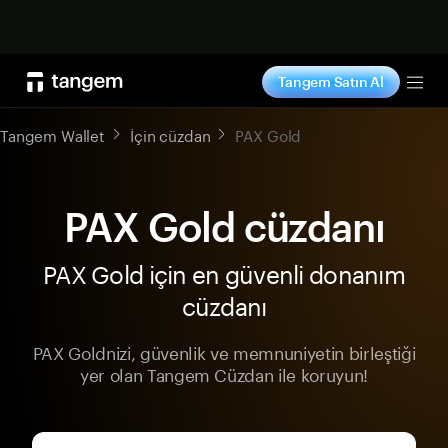
Şimdi alışveriş yap
Tangem Satın Al
Tog
Tangem Wallet
İçin cüzdan
PAX Gold
PAX Gold cüzdanı
PAX Gold için en güvenli donanım
cüzdanı
PAX Goldnizi, güvenlik ve memnuniyetin birleştiği
yer olan Tangem Cüzdan ile koruyun!