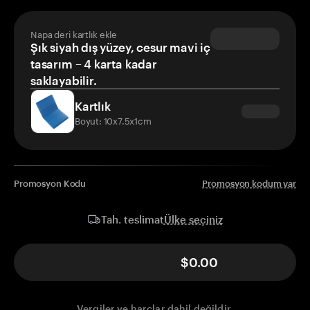
Napa deri kartlık ekle
Şık siyah dış yüzey, cesur mavi iç
tasarım – 4 karta kadar
saklayabilir.
Kartlık
Boyut: 10x7.5x1cm
Promosyon Kodu
Promosyon kodum var
Ülke seçiniz
Tah. teslimat
$0.00
Vergiler ve harçlar dahil değildir.