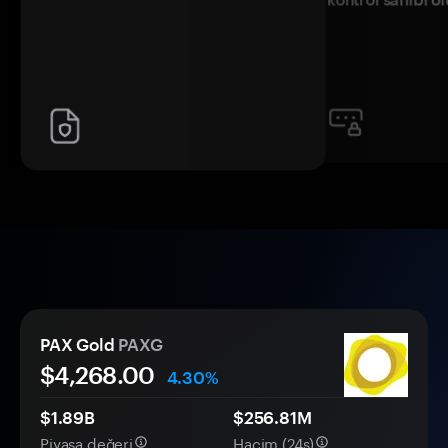
PAX Gold
PAXG
$4,268.00
4.30%
$1.89B
$256.81M
Piyasa değeri
Hacim (24s)