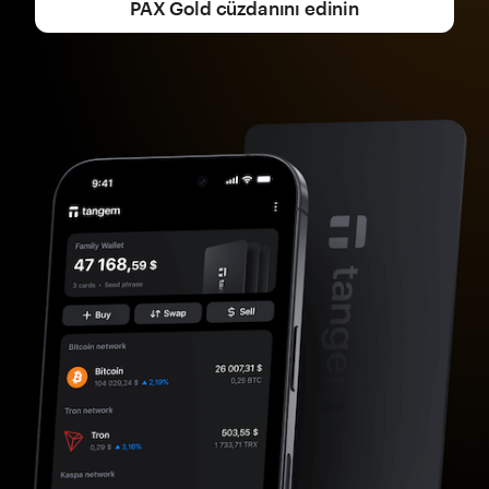
PAX Gold cüzdanını edinin