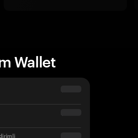
m Wallet
m
$69.90
m
$54.90
dirimli
$34.95