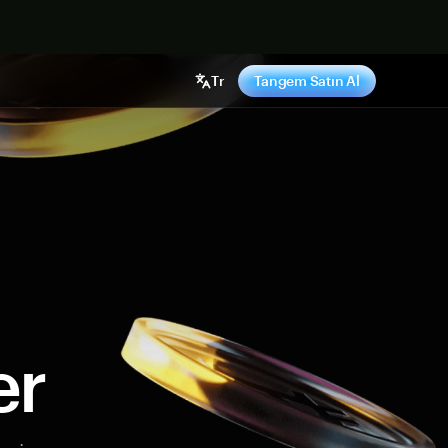
ş yap
Tr
Tangem Satın Al
er