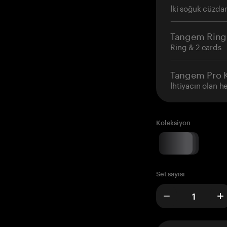
İki soğuk cüzdan
Tangem Ring
Ring & 2 cards
Tangem Pro K
İhtiyacın olan h
Koleksiyon
Set sayısı