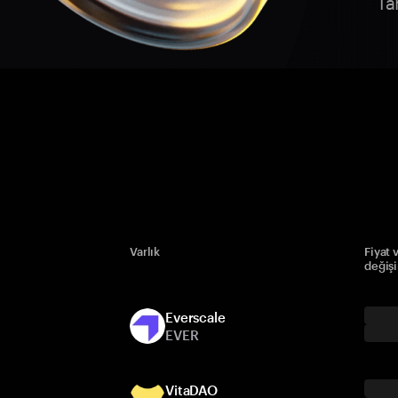
Ta
Varlık
Fiyat 
değiş
Everscale
EVER
VitaDAO