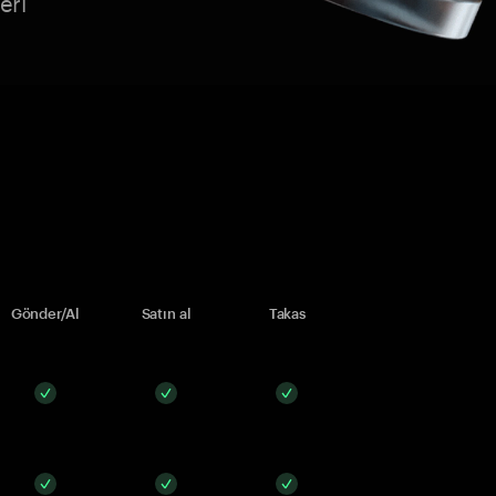
eri
Gönder/Al
Satın al
Takas