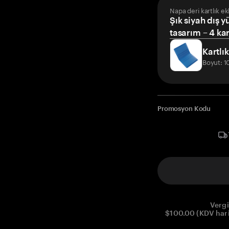
Napa deri kartlık ek
Şık siyah dış y
tasarım – 4 kar
Kartlık
Boyut: 
Promosyon Kodu
Vergi
$100.00 (KDV hariç