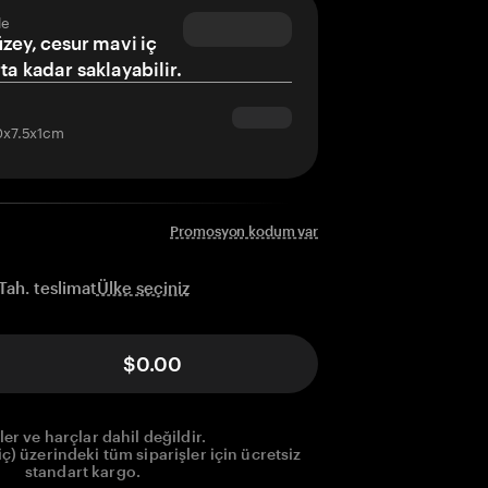
le
üzey, cesur mavi iç
ta kadar saklayabilir.
10x7.5x1cm
Promosyon kodum var
Ülke seçiniz
Tah. teslimat
$0.00
ler ve harçlar dahil değildir.
) üzerindeki tüm siparişler için ücretsiz
standart kargo.