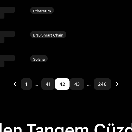
Ethereum
BNB Smart Chain
Solana
1
…
41
42
43
…
246
en Tangem Cüzd