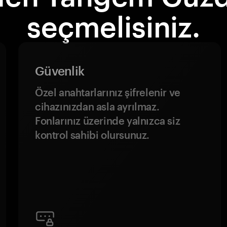
seçmelisiniz.
Güvenlik
Özel anahtarlarınız şifrelenir ve
cihazınızdan asla ayrılmaz.
Fonlarınız üzerinde yalnızca siz
kontrol sahibi olursunuz.