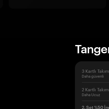
Tange
3 Kartlı Takı
Daha güvenli
2 Kartlı Takı
Daha Ucuz
2. Set %50 İn