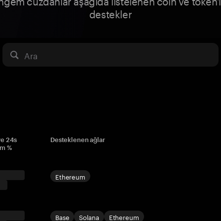
ngem cüzdanlar aşağıda listelenen coin ve token'l
destekler
Ara
ve 24s
Desteklenen ağlar
im %
Ethereum
Base
Solana
Ethereum