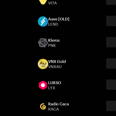
VITA
Aave [OLD]
LEND
Kleros
PNK
VNX Gold
VNXAU
LUKSO
LYX
Radio Caca
RACA