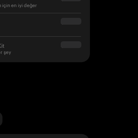
 için en iyi değer
$160.00
it
$180.00
er şey