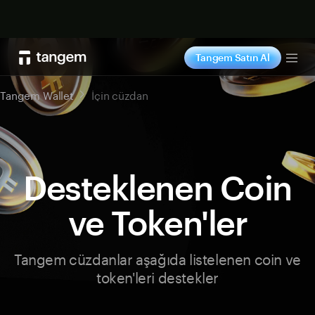
Şimdi alışveriş yap
Tangem Satın Al
Tog
Tangem Wallet
İçin cüzdan
Desteklenen Coin
ve Token'ler
Tangem cüzdanlar aşağıda listelenen coin ve
token'leri destekler