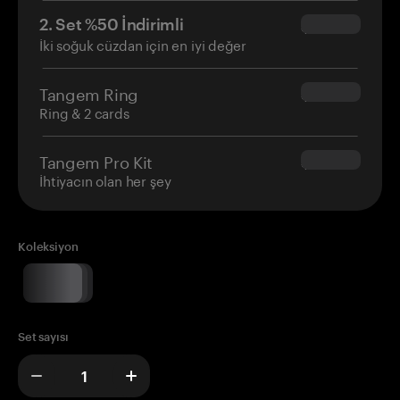
2. Set %50 İndirimli
$34.95
İki soğuk cüzdan için en iyi değer
Tangem Ring
$160.00
Ring & 2 cards
Tangem Pro Kit
$180.00
İhtiyacın olan her şey
Koleksiyon
Set sayısı