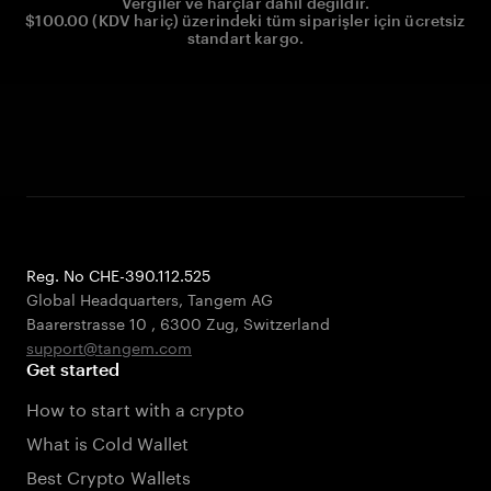
Vergiler ve harçlar dahil değildir.
$100.00 (KDV hariç) üzerindeki tüm siparişler için ücretsiz
standart kargo.
Reg. No CHE-390.112.525
Global Headquarters, Tangem AG
Baarerstrasse 10
,
6300 Zug
,
Switzerland
support@tangem.com
Get started
How to start with a crypto
What is Cold Wallet
Best Crypto Wallets