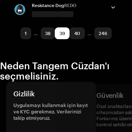
Ethereum
Gönder/Al
Satın al
Takas
Resistance Dog
REDO
Desteklenen ağlar
Tangem Cüzdan destekler
BNB Smart Chain
Gönder/Al
Satın al
Takas
1
…
38
39
40
…
246
Desteklenen ağlar
TON
Neden Tangem Cüzdan'ı
seçmelisiniz.
Gizlilik
Güvenlik
Uygulamayı kullanmak için kayıt
Özel anahtarların
ve KYC gerekmez. Verilerinizi
cihazınızdan asl
takip etmiyoruz.
Fonlarınız üzeri
kontrol sahibi o