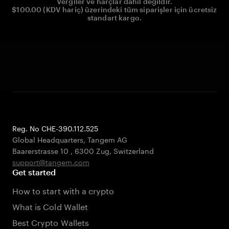
Vergiler ve harçlar dahil değildir.
$100.00 (KDV hariç) üzerindeki tüm siparişler için ücretsiz
standart kargo.
Reg. No CHE-390.112.525
Global Headquarters, Tangem AG
Baarerstrasse 10
,
6300 Zug
,
Switzerland
support@tangem.com
Get started
How to start with a crypto
What is Cold Wallet
Best Crypto Wallets