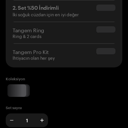
2. Set %50 İndirimli
$34.95
İki soğuk cüzdan için en iyi değer
Tangem Ring
$160.00
Ring & 2 cards
Tangem Pro Kit
$180.00
İhtiyacın olan her şey
Koleksiyon
Set sayısı