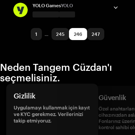
Solana
Gönder/Al
Satın al
Takas
YOLO Games
YOLO
Desteklenen ağlar
Tangem Cüzdan destekler
Avalanche
Gönder/Al
Satın al
1
…
245
246
247
Desteklenen ağlar
Blast
Neden Tangem Cüzdan'ı
seçmelisiniz.
Gizlilik
Güvenlik
Uygulamayı kullanmak için kayıt
Özel anahtarların
ve KYC gerekmez. Verilerinizi
cihazınızdan asl
takip etmiyoruz.
Fonlarınız üzeri
kontrol sahibi o