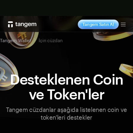
Şimdi alışveriş yap
Tangem Satın Al
Tog
Tangem Wallet
İçin cüzdan
Desteklenen Coin
ve Token'ler
Tangem cüzdanlar aşağıda listelenen coin ve
token'leri destekler