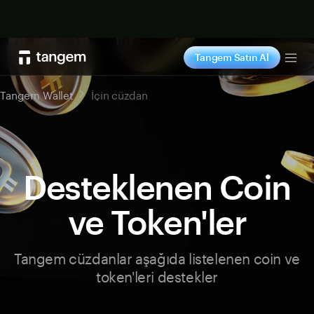
Şimdi alışveriş yap
Tangem Satın Al
Tog
Tangem Wallet
İçin cüzdan
Desteklenen Coin
ve Token'ler
Tangem cüzdanlar aşağıda listelenen coin ve
token'leri destekler