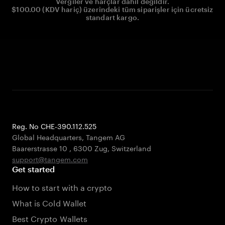
Vergiler ve harçlar dahil değildir.
$100.00 (KDV hariç) üzerindeki tüm siparişler için ücretsiz
standart kargo.
Reg. No CHE-390.112.525
Global Headquarters, Tangem AG
Baarerstrasse 10
,
6300 Zug
,
Switzerland
support@tangem.com
Get started
How to start with a crypto
What is Cold Wallet
Best Crypto Wallets