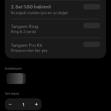
2. Set %50 İndirimli
$34.95
İki soğuk cüzdan için en iyi değer
Tangem Ring
$160.00
Ring & 2 cards
Tangem Pro Kit
$180.00
İhtiyacın olan her şey
Koleksiyon
Set sayısı