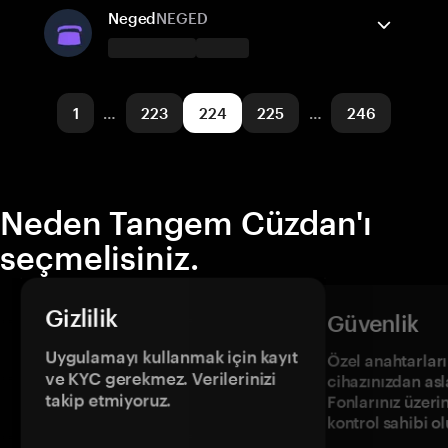
Solana
Gönder/Al
Satın al
Takas
Neged
NEGED
Desteklenen ağlar
Tangem Cüzdan destekler
Solana
Gönder/Al
Polygon POS
Satın al
1
…
223
224
225
…
246
Desteklenen ağlar
Base
Neden Tangem Cüzdan'ı
seçmelisiniz.
Gizlilik
Güvenlik
Uygulamayı kullanmak için kayıt
Özel anahtarların
ve KYC gerekmez. Verilerinizi
cihazınızdan asl
takip etmiyoruz.
Fonlarınız üzeri
kontrol sahibi o