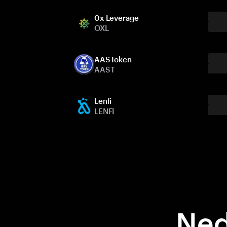
0x Leverage
OXL
AASToken
AAST
Lenfi
LENFI
Ned