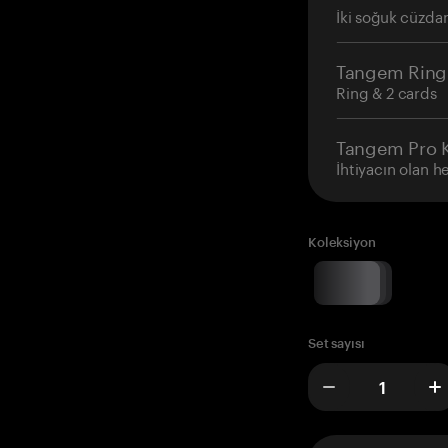
İki soğuk cüzdan
Tangem Ring
Ring & 2 cards
Tangem Pro K
İhtiyacın olan h
Koleksiyon
Set sayısı