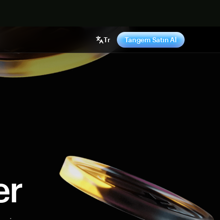
ş yap
Tr
Tangem Satın Al
er