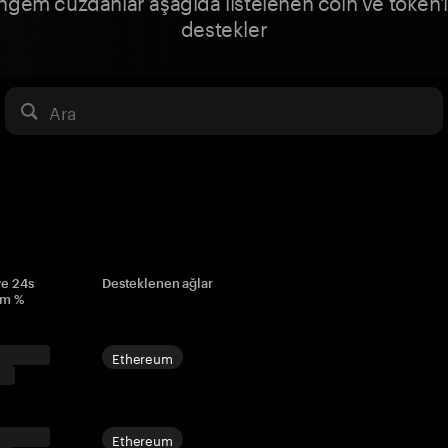
ngem cüzdanlar aşağıda listelenen coin ve token'l
destekler
Ara
ve 24s
Desteklenen ağlar
im %
Ethereum
Ethereum