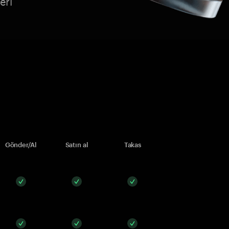
eri
Gönder/Al
Satın al
Takas