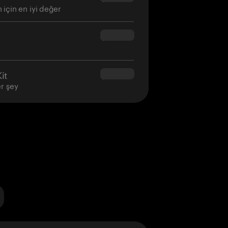
 için en iyi değer
$160.00
it
$180.00
er şey