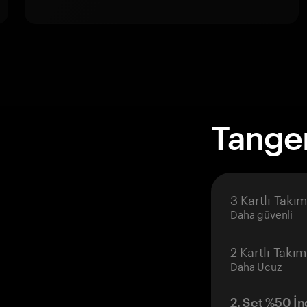
Tange
3 Kartlı Takı
Daha güvenli
2 Kartlı Takı
Daha Ucuz
2. Set %50 İn