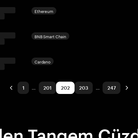
Ethereum
BNB Smart Chain
Cardano
1
…
201
202
203
…
247
en Tangem Cüzd