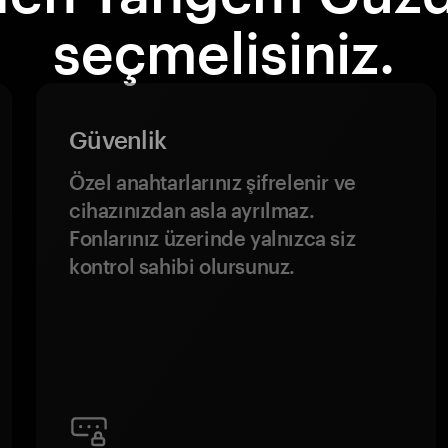
seçmelisiniz.
Güvenlik
Özel anahtarlarınız şifrelenir ve
cihazınızdan asla ayrılmaz.
Fonlarınız üzerinde yalnızca siz
kontrol sahibi olursunuz.