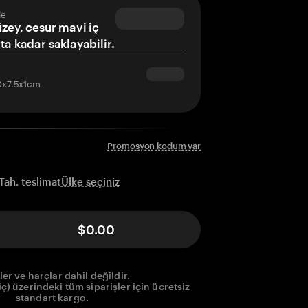
le
üzey, cesur mavi iç
ta kadar saklayabilir.
10x7.5x1cm
Promosyon kodum var
Ülke seçiniz
Tah. teslimat
$0.00
ler ve harçlar dahil değildir.
) üzerindeki tüm siparişler için ücretsiz
standart kargo.