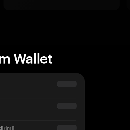
m Wallet
m
$69.90
m
$54.90
dirimli
$34.95