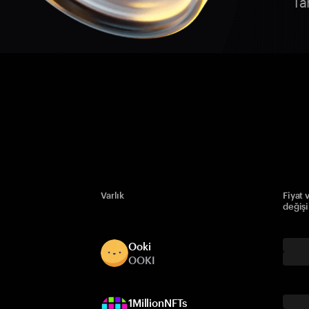
Ta
Varlık
Fiyat 
değiş
Ooki
OOKI
1MillionNFTs