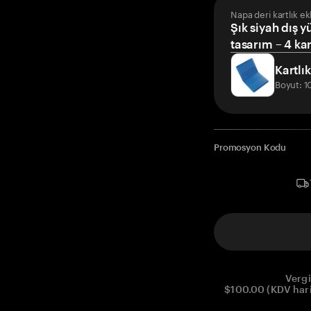
Napa deri kartlık ek
Şık siyah dış y
tasarım – 4 kar
Kartlık
Boyut: 
Promosyon Kodu
Vergi
$100.00 (KDV hariç