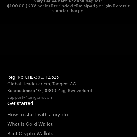
Vergiler ve harçlar dahil değildir.
$100.00 (KDV hariç) üzerindeki tüm siparişler için ücretsiz
standart kargo.
Reg. No CHE-390.112.525
Global Headquarters, Tangem AG
Baarerstrasse 10
,
6300 Zug
,
Switzerland
support@tangem.com
Get started
How to start with a crypto
What is Cold Wallet
Best Crypto Wallets