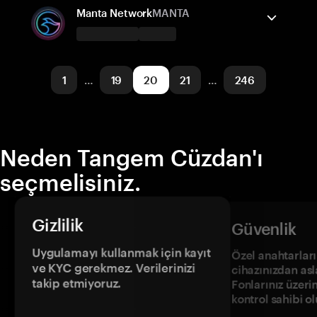
Solana
Gönder/Al
Satın al
Takas
Manta Network
MANTA
Desteklenen ağlar
Tangem Cüzdan destekler
TRON
Gönder/Al
Satın al
Takas
1
…
19
20
21
…
246
Desteklenen ağlar
Manta Pacific
Neden Tangem Cüzdan'ı
seçmelisiniz.
Gizlilik
Güvenlik
Uygulamayı kullanmak için kayıt
Özel anahtarların
ve KYC gerekmez. Verilerinizi
cihazınızdan asl
takip etmiyoruz.
Fonlarınız üzeri
kontrol sahibi o