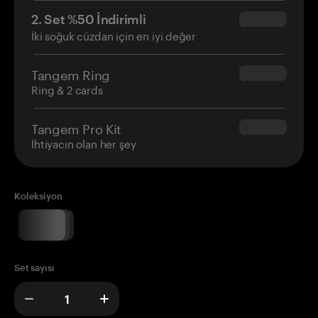
2. Set %50 İndirimli
$34.95
İki soğuk cüzdan için en iyi değer
Tangem Ring
$160.00
Ring & 2 cards
Tangem Pro Kit
$180.00
İhtiyacın olan her şey
Koleksiyon
Set sayısı