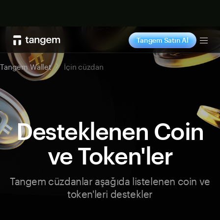
Şimdi alışveriş yap
Tangem Satın Al
Tog
Tangem Wallet
İçin cüzdan
Desteklenen Coin
ve Token'ler
Tangem cüzdanlar aşağıda listelenen coin ve
token'leri destekler