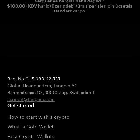
Vergiler ve harçlar dahil değildir.
$100.00 (KDV hariç) üzerindeki tüm siparişler için ücretsiz
standart kargo.
Reg. No CHE-390.112.525
Global Headquarters, Tangem AG
Baarerstrasse 10
,
6300 Zug
,
Switzerland
support@tangem.com
Get started
How to start with a crypto
What is Cold Wallet
Best Crypto Wallets