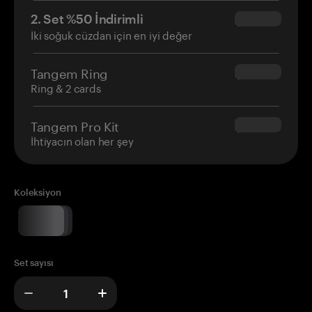
2. Set %50 İndirimli
$34.95
İki soğuk cüzdan için en iyi değer
Tangem Ring
$160.00
Ring & 2 cards
Tangem Pro Kit
$180.00
İhtiyacın olan her şey
Koleksiyon
Set sayısı