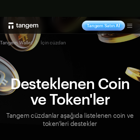
Şimdi alışveriş yap
Tangem Satın Al
Tog
Tangem Wallet
İçin cüzdan
Desteklenen Coin
ve Token'ler
Tangem cüzdanlar aşağıda listelenen coin ve
token'leri destekler