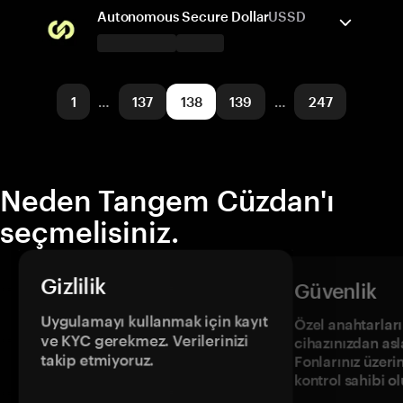
Solana
Gönder/Al
Satın al
Takas
Autonomous Secure Dollar
USSD
Desteklenen ağlar
Tangem Cüzdan destekler
Optimism
Gönder/Al
Satın al
1
…
137
138
139
…
247
Desteklenen ağlar
Arbitrum One
Neden Tangem Cüzdan'ı
seçmelisiniz.
Gizlilik
Güvenlik
Uygulamayı kullanmak için kayıt
Özel anahtarların
ve KYC gerekmez. Verilerinizi
cihazınızdan asl
takip etmiyoruz.
Fonlarınız üzeri
kontrol sahibi o