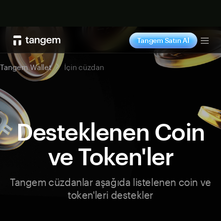
Şimdi alışveriş yap
Tangem Satın Al
Tog
Tangem Wallet
İçin cüzdan
Desteklenen Coin
ve Token'ler
Tangem cüzdanlar aşağıda listelenen coin ve
token'leri destekler