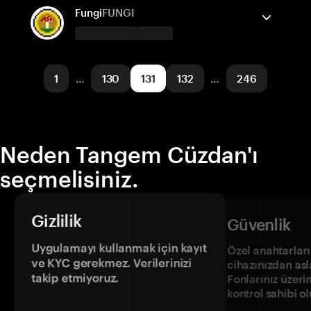
Solana
Gönder/Al
Satın al
Fungi
FUNGI
Desteklenen ağlar
Tangem Cüzdan destekler
Solana
Gönder/Al
Satın al
Takas
1
…
130
131
132
…
246
Desteklenen ağlar
Base
Neden Tangem Cüzdan'ı
seçmelisiniz.
Gizlilik
Güvenlik
Uygulamayı kullanmak için kayıt
Özel anahtarların
ve KYC gerekmez. Verilerinizi
cihazınızdan asl
takip etmiyoruz.
Fonlarınız üzeri
kontrol sahibi o