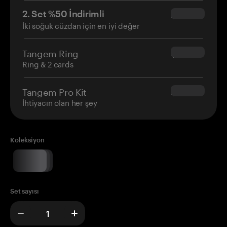
2. Set %50 İndirimli
$34.95
İki soğuk cüzdan için en iyi değer
Tangem Ring
$160.00
Ring & 2 cards
Tangem Pro Kit
$180.00
İhtiyacın olan her şey
Koleksiyon
Set sayısı