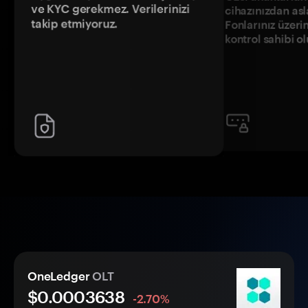
ve KYC gerekmez. Verilerinizi
cihazınızdan asl
takip etmiyoruz.
Fonlarınız üzeri
kontrol sahibi o
OneLedger
OLT
$0.
000
3638
-2.70%