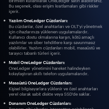
birimleri kullanılarak OneLedger satın alabilirsiniz.
Bu seçenek, olası erişim kısıtlamaları gibi riskler
içerir.
Yazılım OneLedger Cüzdanları:
Bu cüzdanlar, özel anahtarları ve OLT'yi yönetmek
için cihazlarınıza yüklenen uygulamalardır.
Kullanıcı dostu olmalarına karşın, kötü amaçlı
yazılımlar ve siber tehditlere karşı savunmasız
olabilirler. Yazılım cüzdanları mobil, masaüstü ve
tarayıcı tabanlı türleri içerir.
Mobil OneLedger Cüzdanları:
OneLedger yönetimini hareket halindeyken
kolaylaştıran akıllı telefon uygulamalarıdır.
Masaüstü OneLedger Cüzdanları:
Kişisel bilgisayarlara yüklenir ve özel anahtarları
yerel olarak sabit diskte veya SSD'de saklar.
Donanım OneLedger Cüzdanları:
Tangem gibi cihazlar, internetten gelebilecek