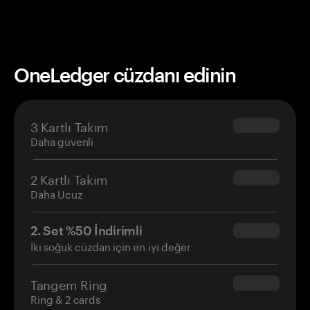
OneLedger cüzdanı edinin
3 Kartlı Takım
$69.90
Daha güvenli
2 Kartlı Takım
$54.90
Daha Ucuz
2. Set %50 İndirimli
$34.95
İki soğuk cüzdan için en iyi değer
Tangem Ring
$160.00
Ring & 2 cards