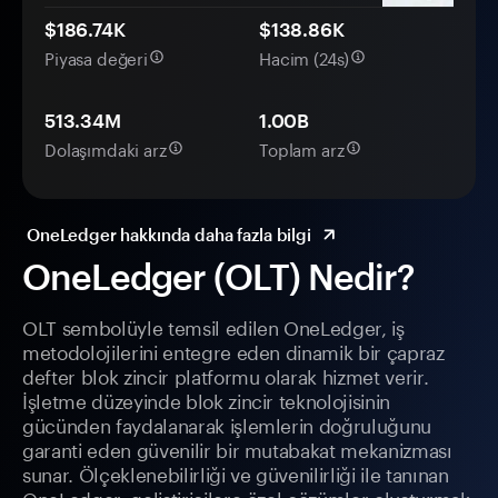
$186.74K
$138.86K
Piyasa değeri
Hacim (24s)
513.34M
1.00B
Dolaşımdaki arz
Toplam arz
OneLedger hakkında daha fazla bilgi
OneLedger (OLT) Nedir?
OLT sembolüyle temsil edilen OneLedger, iş
metodolojilerini entegre eden dinamik bir çapraz
defter blok zincir platformu olarak hizmet verir.
İşletme düzeyinde blok zincir teknolojisinin
gücünden faydalanarak işlemlerin doğruluğunu
garanti eden güvenilir bir mutabakat mekanizması
sunar. Ölçeklenebilirliği ve güvenilirliği ile tanınan
OneLedger, geliştiricilere özel çözümler oluşturmak