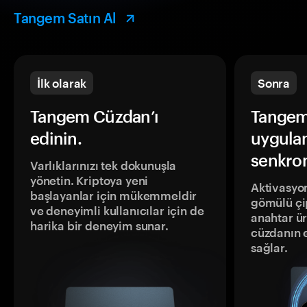
Tangem Satın Al
İlk olarak
Sonra
Tangem Cüzdan’ı
Tangem
edinin.
uygula
senkron
Varlıklarınızı tek dokunuşla
yönetin. Kriptoya yeni
Aktivasyon
başlayanlar için mükemmeldir
gömülü çip
ve deneyimli kullanıcılar için de
anahtar ür
harika bir deneyim sunar.
cüzdanın 
sağlar.