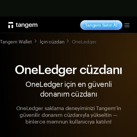
Şimdi alışveriş yap
Tangem Satın Al
Tog
Tangem Wallet
İçin cüzdan
OneLedger
OneLedger cüzdanı
OneLedger için en güvenli
donanım cüzdanı
OneLedger saklama deneyiminizi Tangem’in
güvenilir donanım cüzdanıyla yükseltin —
binlerce memnun kullanıcıya katılın!