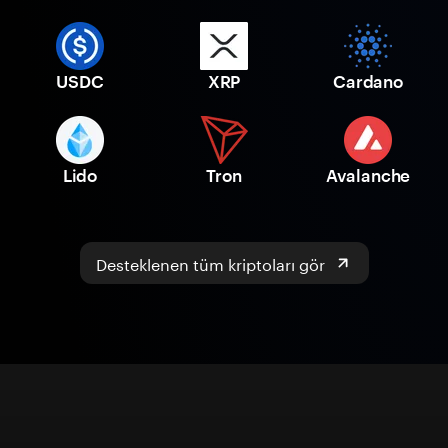
USDC
XRP
Cardano
Lido
Tron
Avalanche
Desteklenen tüm kriptoları gör