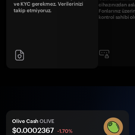
ve KYC gerekmez. Verilerinizi
cihazınızdan asl
takip etmiyoruz.
Fonlarınız üzeri
kontrol sahibi o
Olive Cash
OLIVE
$0.
000
2367
-1.70%