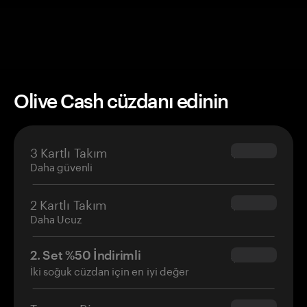
Olive Cash cüzdanı edinin
3 Kartlı Takım
$69.90
Daha güvenli
2 Kartlı Takım
$54.90
Daha Ucuz
2. Set %50 İndirimli
$34.95
İki soğuk cüzdan için en iyi değer