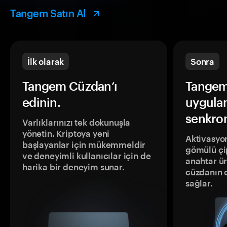
Tangem Satın Al
İlk olarak
Sonra
Tangem Cüzdan’ı
Tangem
edinin.
uygula
senkron
Varlıklarınızı tek dokunuşla
yönetin. Kriptoya yeni
Aktivasyon
başlayanlar için mükemmeldir
gömülü çip
ve deneyimli kullanıcılar için de
anahtar ür
harika bir deneyim sunar.
cüzdanın 
sağlar.