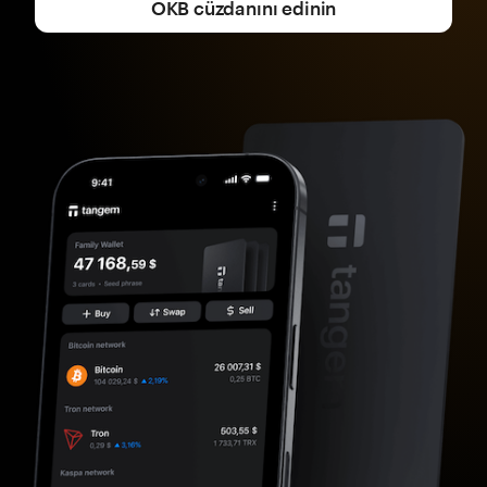
OKB cüzdanını edinin