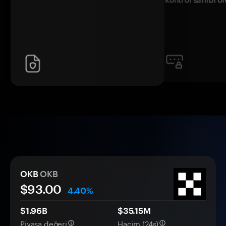
OKB
OKB
$93.00
4.40%
$1.96B
$35.15M
Piyasa değeri
Hacim (24s)