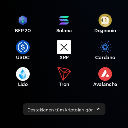
BEP 20
Solana
Dogecoin
USDC
XRP
Cardano
Lido
Tron
Avalanche
Desteklenen tüm kriptoları gör