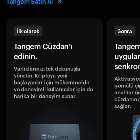
Tangem Satın Al
İlk olarak
Sonra
Tangem Cüzdan’ı
Tangem
edinin.
uygula
senkron
Varlıklarınızı tek dokunuşla
yönetin. Kriptoya yeni
Aktivasyon
başlayanlar için mükemmeldir
gömülü çip
ve deneyimli kullanıcılar için de
anahtar ür
harika bir deneyim sunar.
cüzdanın 
sağlar.