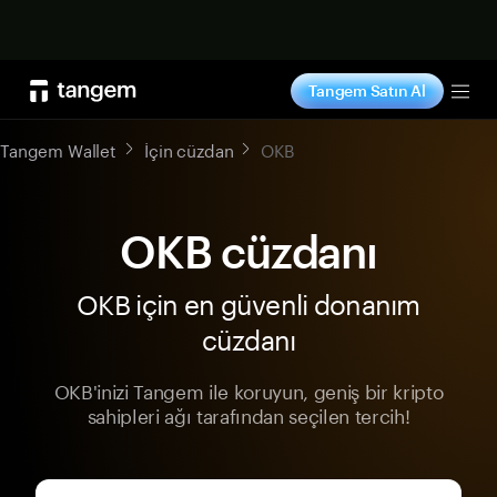
Şimdi alışveriş yap
Tangem Satın Al
Tog
Tangem Wallet
İçin cüzdan
OKB
OKB cüzdanı
OKB için en güvenli donanım
cüzdanı
OKB'inizi Tangem ile koruyun, geniş bir kripto
sahipleri ağı tarafından seçilen tercih!