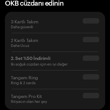
OKB cüzdanı edinin
3 Kartlı Takım
$69.90
Daha güvenli
2 Kartlı Takım
$54.90
Daha Ucuz
2. Set %50 İndirimli
$34.95
İki soğuk cüzdan için en iyi değer
Tangem Ring
$160.00
Ring & 2 cards
Tangem Pro Kit
$180.00
İhtiyacın olan her şey