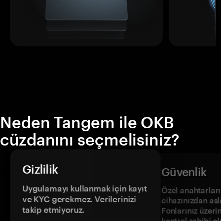
Neden Tangem ile OKB
cüzdanını seçmelisiniz?
Gizlilik
Güvenlik
Uygulamayı kullanmak için kayıt
Özel anahtarların
ve KYC gerekmez. Verilerinizi
cihazınızdan asl
takip etmiyoruz.
Fonlarınız üzeri
kontrol sahibi o