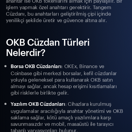
anahtar ise OKB tokenlarını almak için paylaşılır. Bir
işlem yapmak özel anahtarı gerektirir. Tangem
Cüzdanı, bu anahtarları geliştirilmiş çipi içinde
yenilikçi şekilde üretir ve güvence altına alır.
OKB Cüzdan Türleri
Nelerdir?
: OKEx, Binance ve
Borsa OKB Cüzdanları
Coinbase gibi merkezi borsalar, kefil cüzdanlar
yoluyla geleneksel para kullanarak OKB satın
almayı sağlar, ancak hesap erişimi kısıtlamaları
gibi risklerle birlikte gelir.
: Cihazlara kurulmuş
Yazılım OKB Cüzdanları
uygulamalar aracılığıyla anahtar yönetimi ve OKB
saklama sağlar, kötü amaçlı yazılımlara karşı
savunmasızdır ve mobil, masaüstü ile tarayıcı
tabanlı varyasyonları bulunur.