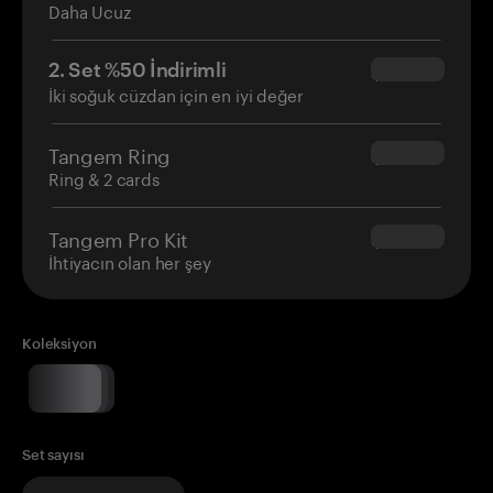
Daha Ucuz
2. Set %50 İndirimli
$34.95
İki soğuk cüzdan için en iyi değer
Tangem Ring
$160.00
Ring & 2 cards
Tangem Pro Kit
$180.00
İhtiyacın olan her şey
Koleksiyon
Set sayısı