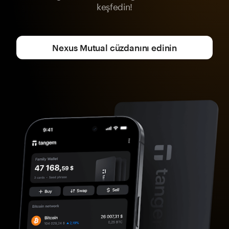
keşfedin!
Nexus Mutual cüzdanını edinin