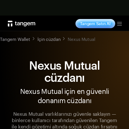
Şimdi alışveriş yap
Tangem Satın Al
Tog
Tangem Wallet
İçin cüzdan
Nexus Mutual
Nexus Mutual
cüzdanı
Nexus Mutual için en güvenli
donanım cüzdanı
Nexus Mutual varlıklarınızı güvenle saklayın —
binlerce kullanıcı tarafından güvenilen Tangem
ile kendi gözetimi altında soğuk cüzdan fırsatını