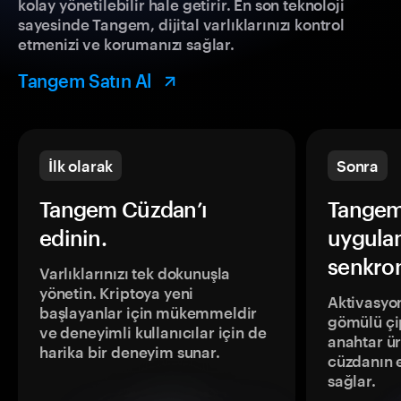
kolay yönetilebilir hale getirir. En son teknoloji
sayesinde Tangem, dijital varlıklarınızı kontrol
etmenizi ve korumanızı sağlar.
Tangem Satın Al
İlk olarak
Sonra
Tangem Cüzdan’ı
Tangem
edinin.
uygula
senkron
Varlıklarınızı tek dokunuşla
yönetin. Kriptoya yeni
Aktivasyon
başlayanlar için mükemmeldir
gömülü çip
ve deneyimli kullanıcılar için de
anahtar ür
harika bir deneyim sunar.
cüzdanın 
sağlar.