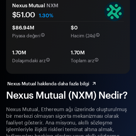
Nexus Mutual
NXM
$51.00
1.30%
$86.94M
$0
Piyasa değeri
Hacim (24s)
1.70M
1.70M
Dolaşımdaki arz
Toplam arz
Nexus Mutual hakkında daha fazla bilgi
Nexus Mutual (NXM) Nedir?
Nexus Mutual, Ethereum ağı üzerinde oluşturulmuş
bir merkezi olmayan sigorta mekanizması olarak
faaliyet gösterir. Ana misyonu, akıllı sözleşme
işlemleriyle ilişkili riskleri teminat altına almak,
kullanıcıları hacking olayları veya akıllı sözleşme