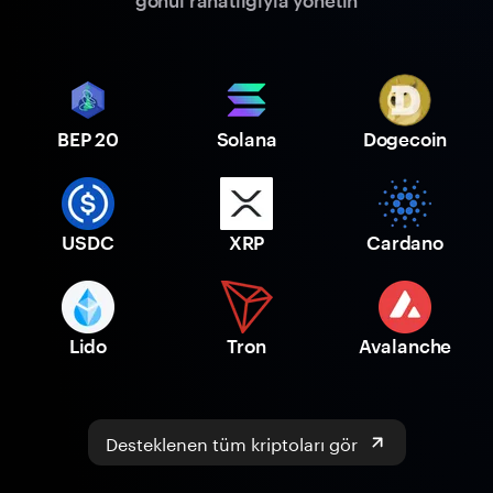
gönül rahatlığıyla yönetin
BEP 20
Solana
Dogecoin
USDC
XRP
Cardano
Lido
Tron
Avalanche
Desteklenen tüm kriptoları gör