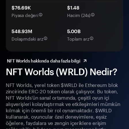
$76.69K
$1.48
Piyasa değeri
Hacim (24s)
548.93M
5.00B
Dolaşımdaki arz
Toplam arz
NFT Worlds hakkında daha fazla bilgi
NFT Worlds (WRLD) Nedir?
NFT Worlds, yerel token $WRLD ile Ethereum blok
zincirinde ERC-20 token olarak çalışıyor. Bu token,
NFT Worlds'ün sanal ortamında, çeşitli oyun içi
alışverişleri kolaylaştırmak ve etkileşimleri mümkün
kılmak için önemli bir rol oynamaktadır. $WRLD
kullanarak, oyuncular özel deneyimlere, eşsiz
öğelere, faydalara ve zengin içeriklere erişim
sağlayabilir, böylece oyun maceralarına katkı