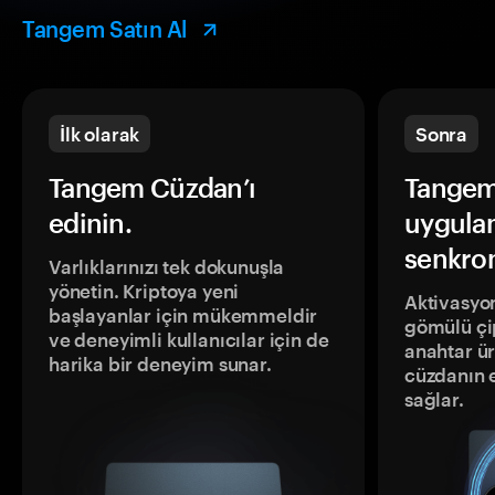
Tangem Satın Al
İlk olarak
Sonra
Tangem Cüzdan’ı
Tangem
edinin.
uygula
senkron
Varlıklarınızı tek dokunuşla
yönetin. Kriptoya yeni
Aktivasyon
başlayanlar için mükemmeldir
gömülü çip
ve deneyimli kullanıcılar için de
anahtar ür
harika bir deneyim sunar.
cüzdanın 
sağlar.