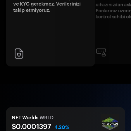
ve KYC gerekmez. Verilerinizi
cihazınızdan asl
takip etmiyoruz.
Fonlarınız üzeri
kontrol sahibi o
NFT Worlds
WRLD
$0.
000
1397
4.20%