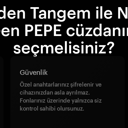
den Tangem ile N
en PEPE cüzdanı
seçmelisiniz?
Güvenlik
Özel anahtarlarınız şifrelenir ve
cihazınızdan asla ayrılmaz.
Fonlarınız üzerinde yalnızca siz
kontrol sahibi olursunuz.