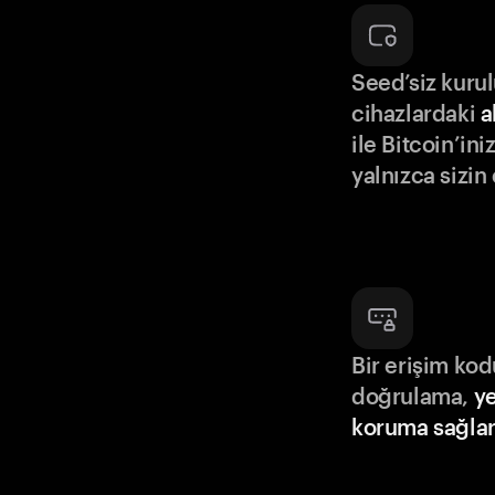
Seed’siz kuru
cihazlardaki
a
ile Bitcoin’in
yalnızca sizin
Bir erişim ko
doğrulama,
ye
koruma sağlar