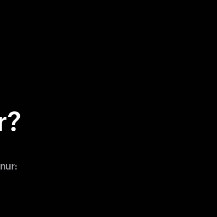
r?
a
nur: