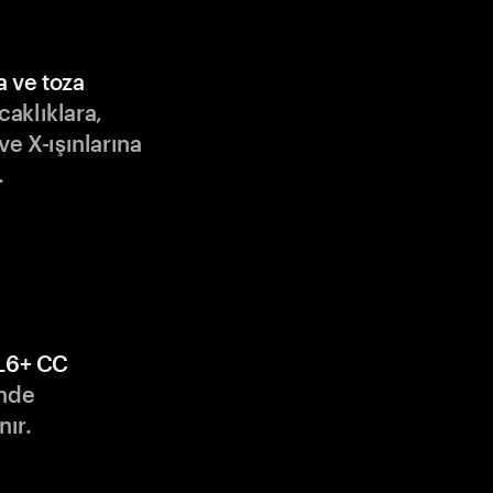
a ve toza
ıcaklıklara,
ve X-ışınlarına
.
L6+ CC
nde
nır.