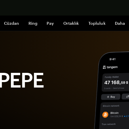
Şimdi alışveri
Cüzdan
Ring
Pay
Ortaklık
Topluluk
Daha
 PEPE
i