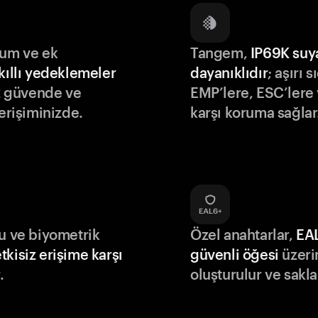
lum ve ek
Tangem,
IP69K suy
kıllı yedeklemeler
dayanıklıdır
; aşırı s
iz güvende ve
EMP’lere, ESC’lere 
 erişiminizde.
karşı koruma sağlar
du ve biyometrik
Özel anahtarlar,
EA
tkisiz erişime karşı
güvenli öğesi
üzeri
.
oluşturulur ve sakla