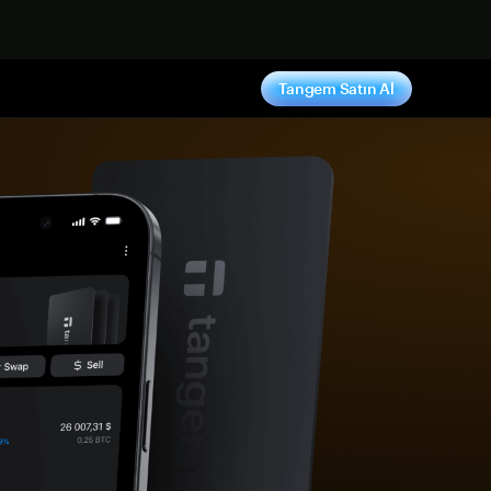
ş yap
Tangem Satın Al