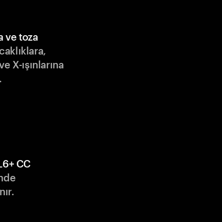
a ve toza
ıcaklıklara,
ve X-ışınlarına
.
L6+ CC
nde
nır.