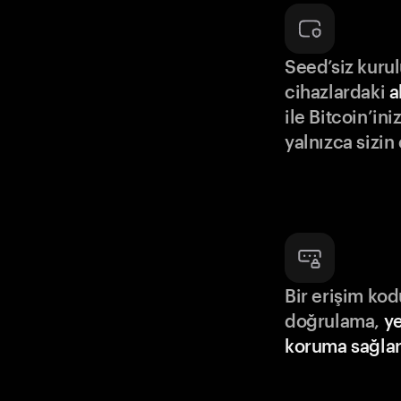
Seed’siz kuru
cihazlardaki
a
ile Bitcoin’in
yalnızca sizin
Bir erişim ko
doğrulama,
ye
koruma sağlar