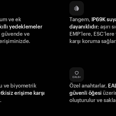
lum ve ek
Tangem,
IP69K suy
kıllı yedeklemeler
dayanıklıdır
; aşırı s
iz güvende ve
EMP’lere, ESC’lere 
 erişiminizde.
karşı koruma sağlar
du ve biyometrik
Özel anahtarlar,
EA
tkisiz erişime karşı
güvenli öğesi
üzeri
.
oluşturulur ve sakla