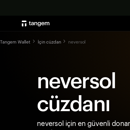
Tangem Wallet
İçin cüzdan
neversol
neversol
cüzdanı
neversol için en güvenli dona