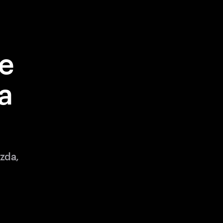
le
a
zda,