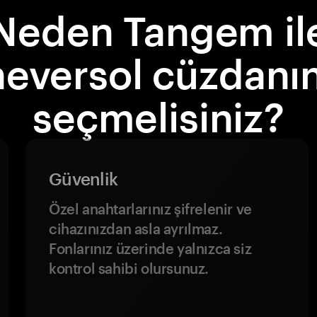
Neden Tangem il
neversol cüzdanın
seçmelisiniz?
Güvenlik
Özel anahtarlarınız şifrelenir ve
cihazınızdan asla ayrılmaz.
Fonlarınız üzerinde yalnızca siz
kontrol sahibi olursunuz.