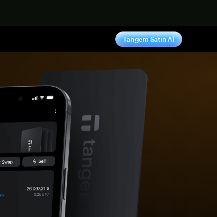
ş yap
Tangem Satın Al