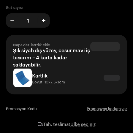
Set sayısı
Napa deri kartlık ekle
Şık siyah dış yüzey, cesur mavi iç
tasarım – 4 karta kadar
saklayabilir.
Kartlık
Boyut: 10x7.5x1cm
Promosyon Kodu
Promosyon kodum var
Ülke seçiniz
Tah. teslimat