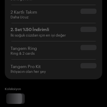
2 Kartlı Takım
$54.90
Daha Ucuz
2. Set %50 İndirimli
$34.95
İki soğuk cüzdan için en iyi değer
Tangem Ring
$160.00
Ring & 2 cards
Tangem Pro Kit
$180.00
İhtiyacın olan her şey
Koleksiyon