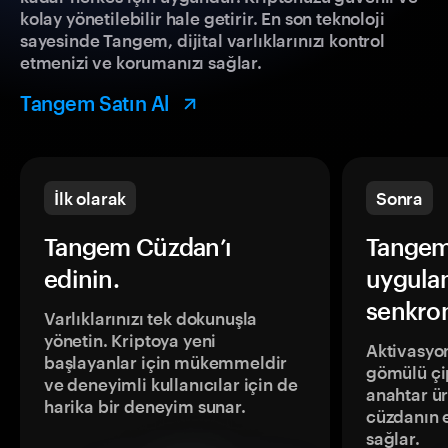
kolay yönetilebilir hale getirir. En son teknoloji
sayesinde Tangem, dijital varlıklarınızı kontrol
etmenizi ve korumanızı sağlar.
Tangem Satın Al
İlk olarak
Sonra
Tangem Cüzdan’ı
Tangem
edinin.
uygula
senkron
Varlıklarınızı tek dokunuşla
yönetin. Kriptoya yeni
Aktivasyon
başlayanlar için mükemmeldir
gömülü çip
ve deneyimli kullanıcılar için de
anahtar ür
harika bir deneyim sunar.
cüzdanın 
sağlar.