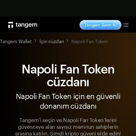
Şimdi alışveriş yap
Tangem Satın Al
Tog
Tangem Wallet
İçin cüzdan
Napoli Fan Token
Napoli Fan Token
cüzdanı
Napoli Fan Token için en güvenli
donanım cüzdanı
Tangem’i seçin ve Napoli Fan Token’lerini
güvenceye alan sayısız memnun sahiplerin
arasına katılın. Şimdi kripto güveni elde edin!