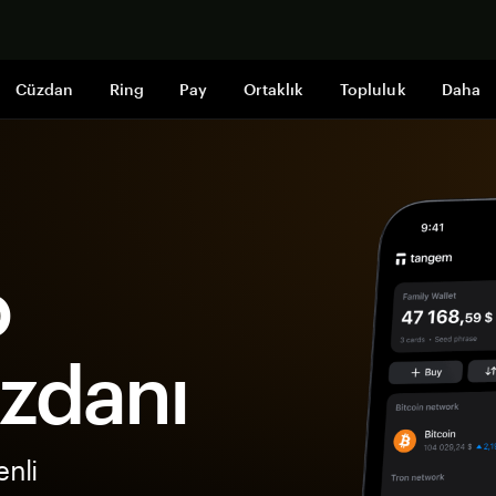
Şimdi alışveri
Cüzdan
Ring
Pay
Ortaklık
Topluluk
Daha
o
zdanı
nli