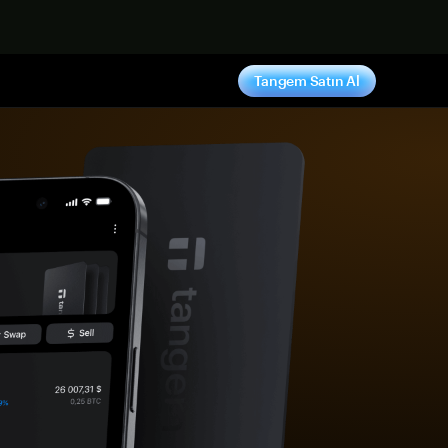
ş yap
Tangem Satın Al