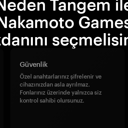
Neden Tangem il
Nakamoto Game
danını seçmelisi
Güvenlik
Özel anahtarlarınız şifrelenir ve
cihazınızdan asla ayrılmaz.
Fonlarınız üzerinde yalnızca siz
kontrol sahibi olursunuz.