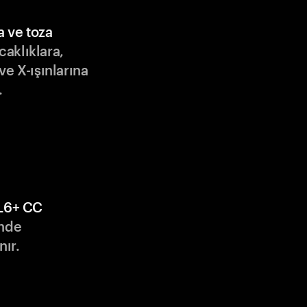
a ve toza
ıcaklıklara,
ve X-ışınlarına
.
L6+ CC
nde
nır.