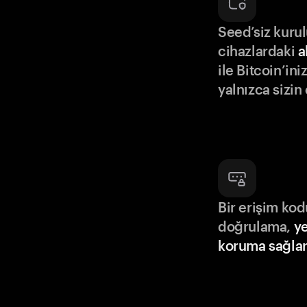
Seed’siz kuru
cihazlardaki
a
ile Bitcoin’in
yalnızca sizin
Bir erişim ko
doğrulama,
ye
koruma sağlar