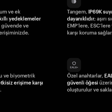
lum ve ek
Tangem,
IP69K suy
kıllı yedeklemeler
dayanıklıdır
; aşırı s
iz güvende ve
EMP’lere, ESC’lere 
 erişiminizde.
karşı koruma sağlar
du ve biyometrik
Özel anahtarlar,
EA
tkisiz erişime karşı
güvenli öğesi
üzeri
.
oluşturulur ve sakla