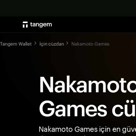
Tangem Wallet
İçin cüzdan
Nakamoto Games
Nakamot
Games cü
Nakamoto Games için en güve