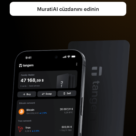
MuratiAI cüzdanını edinin