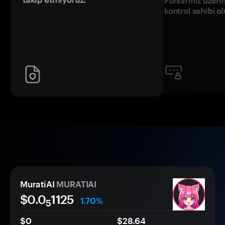
Fonlarınız üzeri
kontrol sahibi o
MuratiAI
MURATIAI
$0.0
1125
1.70%
5
$0
$28.64