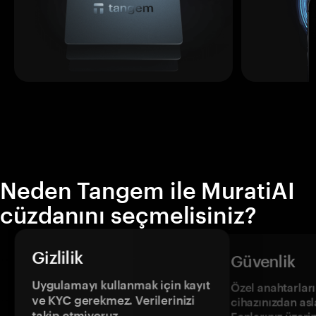
Neden Tangem ile MuratiAI
cüzdanını seçmelisiniz?
Gizlilik
Güvenlik
Uygulamayı kullanmak için kayıt
Özel anahtarların
ve KYC gerekmez. Verilerinizi
cihazınızdan asl
takip etmiyoruz.