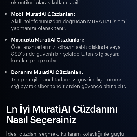
eklentileri olarak kullanulabilir.
Mobil MuratiAI Cüzdanları:
Akıllı telefonunuzdan doğrudan MURATIAI işlemi
yapmanıza olanak tanır.
Masaüstü MuratiAI Cüzdanları:
Özel anahtarlarınızı cihazın sabit diskinde veya
SSD'sinde güvenli bir şekilde tutan bilgisayara
kurulan programlar.
Donanım MuratiAI Cüzdanları:
Tangem gibi, anahtarlarınızı çevrimdışı koruma
sağlayarak siber tehditlerden güvence altına alır.
En İyi MuratiAI Cüzdanını
Nasıl Seçersiniz
İdeal cüzdanı seçmek, kullanım kolaylığı ile güçlü