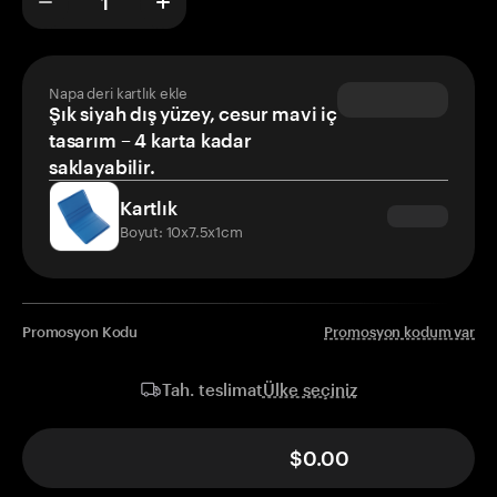
Napa deri kartlık ekle
Şık siyah dış yüzey, cesur mavi iç
tasarım – 4 karta kadar
saklayabilir.
Kartlık
Boyut: 10x7.5x1cm
Promosyon Kodu
Promosyon kodum var
Ülke seçiniz
Tah. teslimat
$0.00