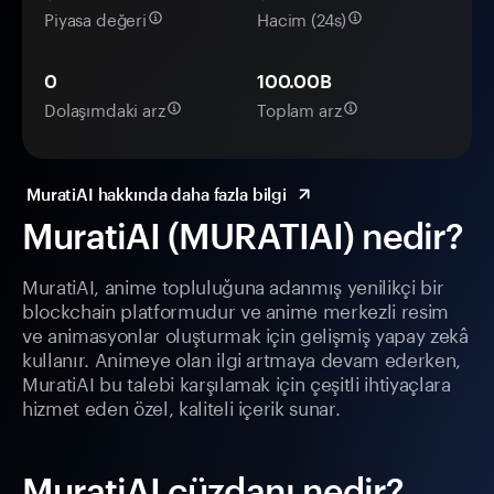
Piyasa değeri
Hacim (24s)
0
100.00B
Dolaşımdaki arz
Toplam arz
MuratiAI hakkında daha fazla bilgi
MuratiAI (MURATIAI) nedir?
MuratiAI, anime topluluğuna adanmış yenilikçi bir
blockchain platformudur ve anime merkezli resim
ve animasyonlar oluşturmak için gelişmiş yapay zekâ
kullanır. Animeye olan ilgi artmaya devam ederken,
MuratiAI bu talebi karşılamak için çeşitli ihtiyaçlara
hizmet eden özel, kaliteli içerik sunar.
MuratiAI cüzdanı nedir?