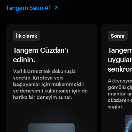
Tangem Satın Al
İlk olarak
Sonra
Tangem Cüzdan’ı
Tangem
edinin.
uygula
senkron
Varlıklarınızı tek dokunuşla
yönetin. Kriptoya yeni
Aktivasyon
başlayanlar için mükemmeldir
gömülü çip
ve deneyimli kullanıcılar için de
anahtar ür
harika bir deneyim sunar.
cüzdanın 
sağlar.