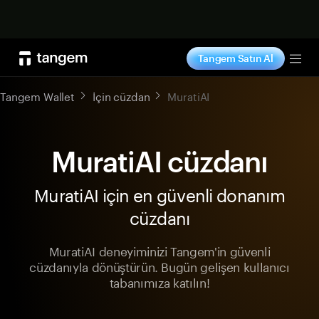
Şimdi alışveriş yap
Tangem Satın Al
Tog
Tangem Wallet
İçin cüzdan
MuratiAI
MuratiAI cüzdanı
MuratiAI için en güvenli donanım
cüzdanı
MuratiAI deneyiminizi Tangem'in güvenli
cüzdanıyla dönüştürün. Bugün gelişen kullanıcı
tabanımıza katılın!