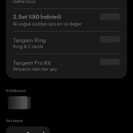
Daha Ucuz
2. Set %50 İndirimli
$34.95
İki soğuk cüzdan için en iyi değer
Tangem Ring
$160.00
Ring & 2 cards
Tangem Pro Kit
$180.00
İhtiyacın olan her şey
Koleksiyon
Set sayısı