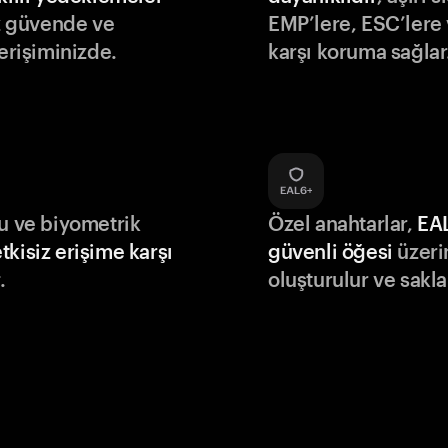
iz güvende ve
EMP’lere, ESC’lere 
 erişiminizde.
karşı koruma sağlar
du ve biyometrik
Özel anahtarlar,
EA
tkisiz erişime karşı
güvenli öğesi
üzeri
.
oluşturulur ve sakla