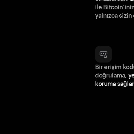
ile Bitcoin’in
yalnızca sizin
Bir erişim ko
doğrulama,
ye
koruma sağlar