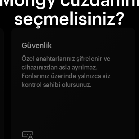
seçmelisiniz?
Güvenlik
Özel anahtarlarınız şifrelenir ve
cihazınızdan asla ayrılmaz.
Fonlarınız üzerinde yalnızca siz
kontrol sahibi olursunuz.