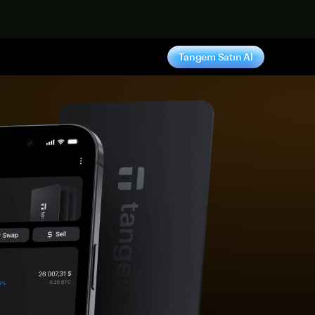
ş yap
Tangem Satın Al