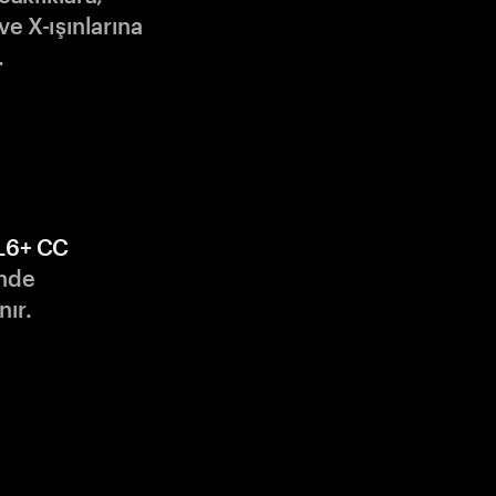
ve X-ışınlarına
.
L6+ CC
nde
nır.