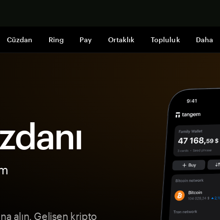
Şimdi alışveri
Cüzdan
Ring
Pay
Ortaklık
Topluluk
Daha
zdanı
ım
na alın. Gelişen kripto