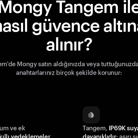
Mongy Tangem il
nasıl güvence altın
alınır?
m'de Mongy satın aldığınızda veya tuttuğunuzda
anahtarlarınız birçok şekilde korunur:
lum ve ek
Tangem,
IP69K suy
kıllı yedeklemeler
dayanıklıdır
; aşırı s