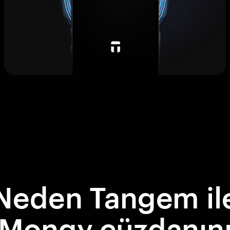
Neden Tangem il
Mongy cüzdanın