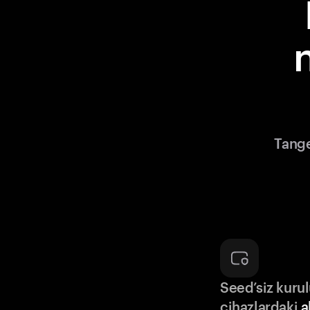
Tange
Seed’siz kuru
cihazlardaki
a