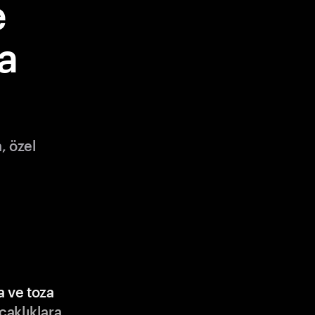
e
a
, özel
a ve toza
ıcaklıklara,