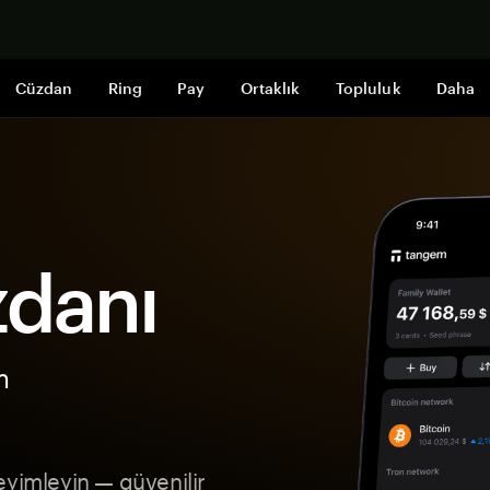
Şimdi alışveri
Cüzdan
Ring
Pay
Ortaklık
Topluluk
Daha
zdanı
m
eyimleyin — güvenilir