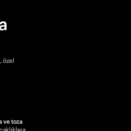
a
, özel
a ve toza
ıcaklıklara,