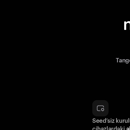
Tange
Seed’siz kuru
cihazlardaki
a