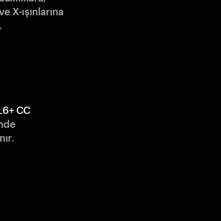
ve X-ışınlarına
.
L6+ CC
nde
nır.