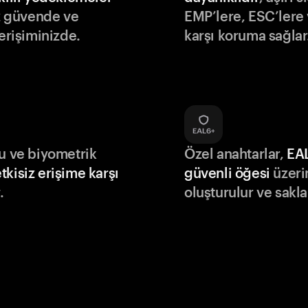
iz güvende ve
EMP’lere, ESC’lere 
 erişiminizde.
karşı koruma sağlar
du ve biyometrik
Özel anahtarlar,
EA
tkisiz erişime karşı
güvenli öğesi
üzeri
.
oluşturulur ve sakla