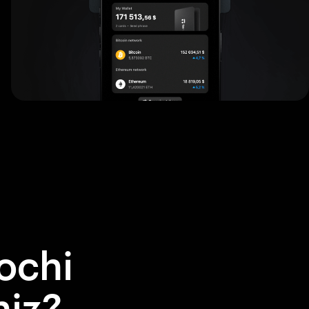
ochi
niz?