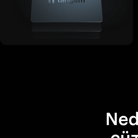
Ned
cüz