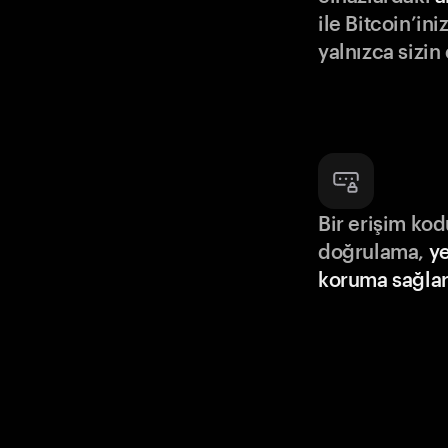
ile Bitcoin’in
yalnızca sizin
Bir erişim ko
doğrulama,
ye
koruma sağlar