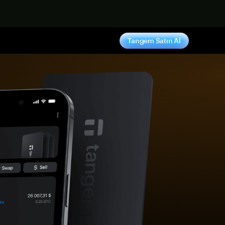
ş yap
Tangem Satın Al