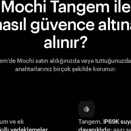
Mochi Tangem ile
nasıl güvence altın
alınır?
m'de Mochi satın aldığınızda veya tuttuğunuzda
anahtarlarınız birçok şekilde korunur:
lum ve ek
Tangem,
IP69K suy
kıllı yedeklemeler
dayanıklıdır
; aşırı s