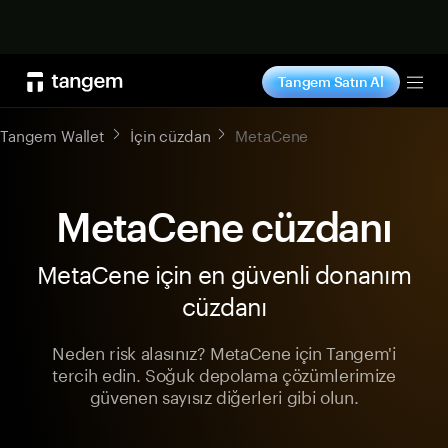
Şimdi alışveriş yap
Tangem Satın Al
Tog
Tangem Wallet
İçin cüzdan
MetaCene
MetaCene cüzdanı
MetaCene için en güvenli donanım
cüzdanı
Neden risk alasınız? MetaCene için Tangem'i
tercih edin. Soğuk depolama çözümlerimize
güvenen sayısız diğerleri gibi olun.