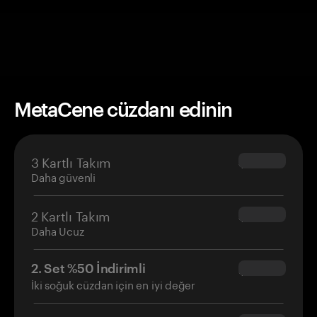
MetaCene cüzdanı edinin
3 Kartlı Takım
$69.90
Daha güvenli
2 Kartlı Takım
$54.90
Daha Ucuz
2. Set %50 İndirimli
$34.95
İki soğuk cüzdan için en iyi değer