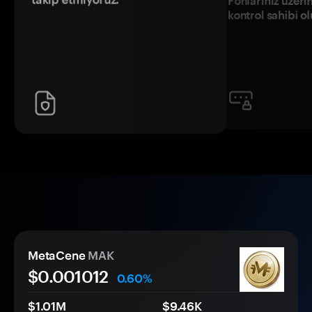
Fonlarınız üzeri
kontrol sahibi o
MetaCene
MAK
$0.
00
1012
0.60%
$1.01M
$9.46K