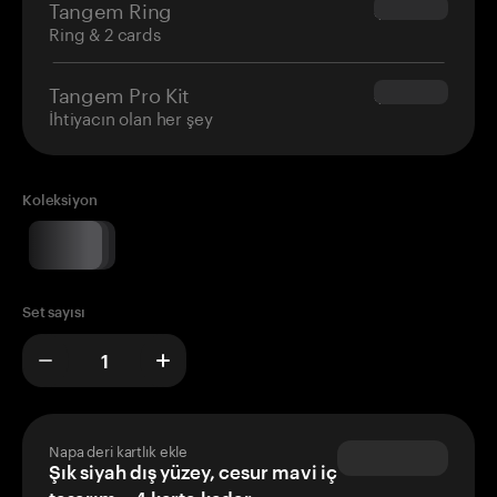
Tangem Ring
$160.00
Ring & 2 cards
Tangem Pro Kit
$180.00
İhtiyacın olan her şey
Koleksiyon
Set sayısı
Napa deri kartlık ekle
Şık siyah dış yüzey, cesur mavi iç