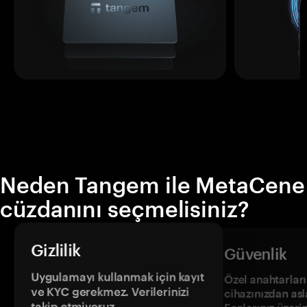
Neden Tangem ile MetaCene
cüzdanını seçmelisiniz?
Gizlilik
Güvenlik
Uygulamayı kullanmak için kayıt
Özel anahtarların
ve KYC gerekmez. Verilerinizi
cihazınızdan asl
takip etmiyoruz.