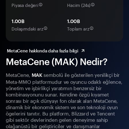
Piyasa değeri
Hacim (24s)
1.00B
1.00B
Dolaşımdaki arz
Toplam arz
MetaCene hakkında daha fazla bilgi
MetaCene (MAK) Nedir?
MetaCene,
sembolü ile gösterilen yenilikçi bir
MAK
Meta-MMO platformudur ve oyuncu odaklı eğlence,
yönetim ve işbirlikçi yaratımın benzersiz bir
kombinasyonunu sunar. Kendine özgü kıyamet
sonrası bir açık dünyayı fon olarak alan MetaCene,
dinamik bir ekonomik sistem ve son teknoloji oyun
ögelerini tanıtır. Bu platform, Blizzard ve Tencent
gibi sektör devlerinden gelen deneyime sahip
olağanüstü bir geliştiriciler ve danışmanlar