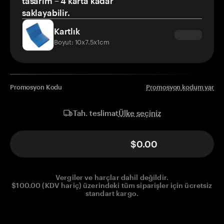
tasarım – 4 karta kadar
saklayabilir.
Kartlık
Boyut: 10x7.5x1cm
Promosyon Kodu
Promosyon kodum var
Ülke seçiniz
Tah. teslimat
$0.00
Vergiler ve harçlar dahil değildir.
$100.00 (KDV hariç) üzerindeki tüm siparişler için ücretsiz
standart kargo.