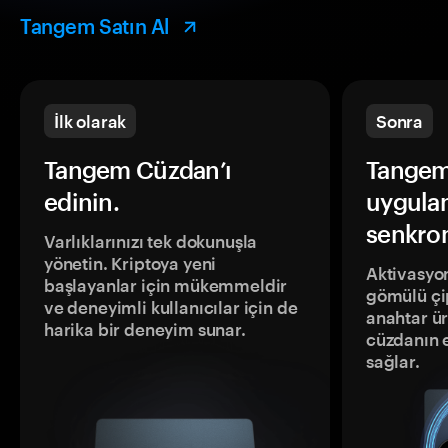
Tangem Satın Al
İlk olarak
Sonra
Tangem Cüzdan’ı
Tangem
edinin.
uygula
senkron
Varlıklarınızı tek dokunuşla
yönetin. Kriptoya yeni
Aktivasyon
başlayanlar için mükemmeldir
gömülü çip
ve deneyimli kullanıcılar için de
anahtar ür
harika bir deneyim sunar.
cüzdanın 
sağlar.