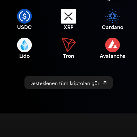
USDC
XRP
Cardano
Lido
Tron
Avalanche
Desteklenen tüm kriptoları gör