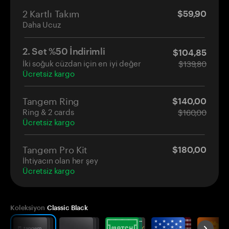
2 Kartlı Takım
$59,90
Daha Ucuz
2. Set %50 İndirimli
$104,85
İki soğuk cüzdan için en iyi değer
$139,80
Ücretsiz kargo
Tangem Ring
$140,00
Ring & 2 cards
$160,00
Ücretsiz kargo
Tangem Pro Kit
$180,00
İhtiyacın olan her şey
Ücretsiz kargo
Koleksiyon
Classic Black