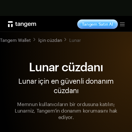
Şimdi alışveriş yap
Tangem Satın Al
Tog
Tangem Wallet
İçin cüzdan
Lunar
Lunar cüzdanı
Lunar için en güvenli donanım
cüzdanı
Memnun kullanıcıların bir ordusuna katılın;
Lunarniz, Tangem'in donanım korumasını hak
ediyor.