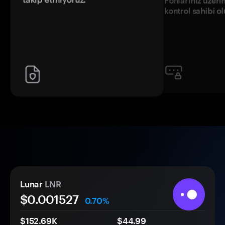
Fonlarınız üzeri
kontrol sahibi o
Lunar
LNR
$0.
00
1527
0.70%
$152.69K
$44.99