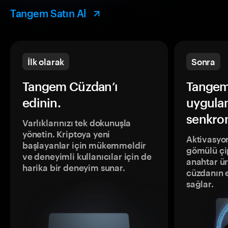
Tangem Satın Al
İlk olarak
Sonra
Tangem Cüzdan’ı
Tangem
edinin.
uygula
senkron
Varlıklarınızı tek dokunuşla
yönetin. Kriptoya yeni
Aktivasyon
başlayanlar için mükemmeldir
gömülü çip
ve deneyimli kullanıcılar için de
anahtar ür
harika bir deneyim sunar.
cüzdanın 
sağlar.