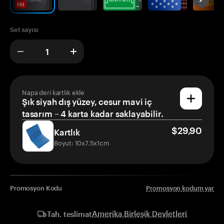
Hit
Set sayısı
Napa deri kartlık ekle
Şık siyah dış yüzey, cesur mavi iç
tasarım – 4 karta kadar saklayabilir.
$29,90
Kartlık
Boyut: 10x7.5x1cm
Promosyon Kodu
Promosyon kodum var
Amerika Birleşik Devletleri
Tah. teslimat