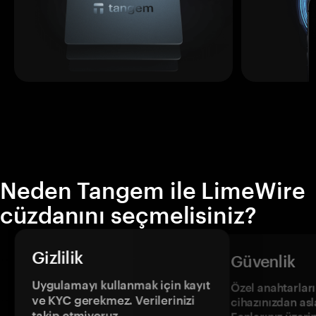
Neden Tangem ile LimeWire
cüzdanını seçmelisiniz?
Gizlilik
Güvenlik
Uygulamayı kullanmak için kayıt
Özel anahtarların
ve KYC gerekmez. Verilerinizi
cihazınızdan asl
takip etmiyoruz.