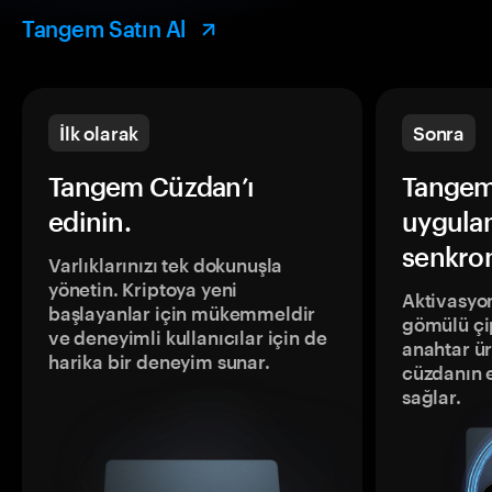
Tangem Satın Al
İlk olarak
Sonra
Tangem Cüzdan’ı
Tangem
edinin.
uygula
senkron
Varlıklarınızı tek dokunuşla
yönetin. Kriptoya yeni
Aktivasyon
başlayanlar için mükemmeldir
gömülü çip
ve deneyimli kullanıcılar için de
anahtar ür
harika bir deneyim sunar.
cüzdanın 
sağlar.