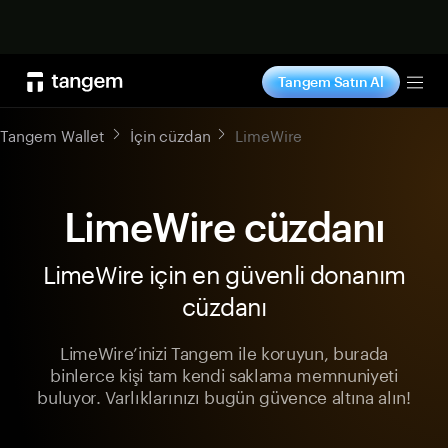
Şimdi alışveriş yap
Tangem Satın Al
Tog
Tangem Wallet
İçin cüzdan
LimeWire
LimeWire cüzdanı
LimeWire için en güvenli donanım
cüzdanı
LimeWire’inizi Tangem ile koruyun, burada
binlerce kişi tam kendi saklama memnuniyeti
buluyor. Varlıklarınızı bugün güvence altına alın!