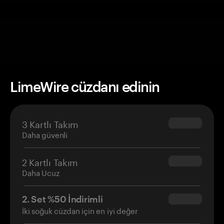
LimeWire cüzdanı edinin
3 Kartlı Takım
$69.90
Daha güvenli
2 Kartlı Takım
$54.90
Daha Ucuz
2. Set %50 İndirimli
$34.95
İki soğuk cüzdan için en iyi değer