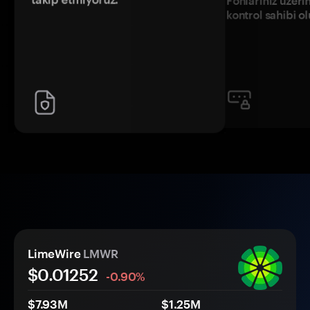
Fonlarınız üzeri
kontrol sahibi o
LimeWire
LMWR
$0.
0
1252
-0.90%
$7.93M
$1.25M