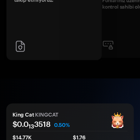
Fonlarınız üzeri
kontrol sahibi o
King Cat
KINGCAT
$0.0
3518
0.50%
13
$14.77K
$1.76