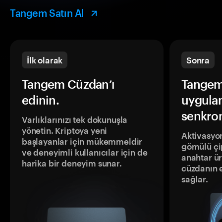
Tangem Satın Al
İlk olarak
Sonra
Tangem Cüzdan’ı
Tangem
edinin.
uygula
senkron
Varlıklarınızı tek dokunuşla
yönetin. Kriptoya yeni
Aktivasyon
başlayanlar için mükemmeldir
gömülü çip
ve deneyimli kullanıcılar için de
anahtar ür
harika bir deneyim sunar.
cüzdanın 
sağlar.