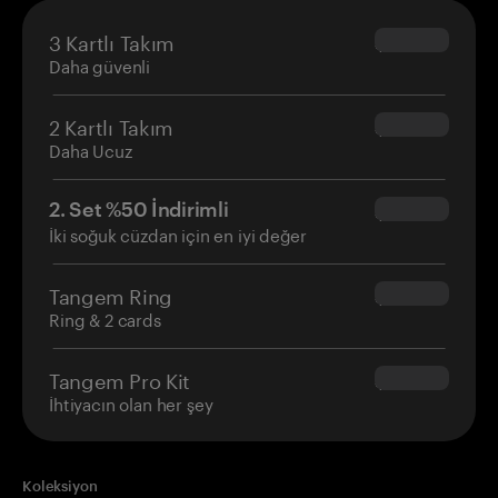
3 Kartlı Takım
$69.90
Daha güvenli
2 Kartlı Takım
$54.90
Daha Ucuz
2. Set %50 İndirimli
$34.95
İki soğuk cüzdan için en iyi değer
Tangem Ring
$160.00
Ring & 2 cards
Tangem Pro Kit
$180.00
İhtiyacın olan her şey
Koleksiyon