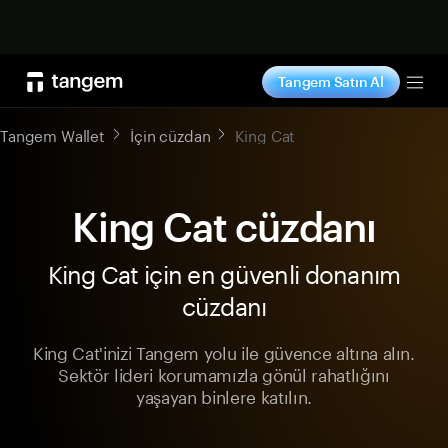
Şimdi alışveriş yap
Tangem Satın Al
Tog
Tangem Wallet
İçin cüzdan
King Cat
King Cat cüzdanı
King Cat için en güvenli donanım
cüzdanı
King Cat'inizi Tangem yolu ile güvence altına alın.
Sektör lideri korumamızla gönül rahatlığını
yaşayan binlere katılın.