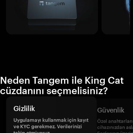
Neden Tangem ile King Cat
cüzdanını seçmelisiniz?
Gizlilik
Güvenlik
Uygulamayı kullanmak için kayıt
Özel anahtarların
ve KYC gerekmez. Verilerinizi
cihazınızdan asl
takip etmiyoruz.