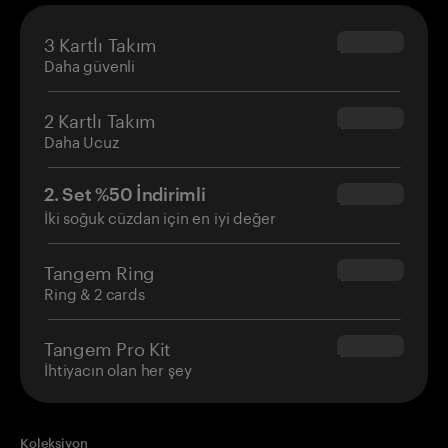
3 Kartlı Takım
$69.90
Daha güvenli
2 Kartlı Takım
$54.90
Daha Ucuz
2. Set %50 İndirimli
$34.95
İki soğuk cüzdan için en iyi değer
Tangem Ring
$160.00
Ring & 2 cards
Tangem Pro Kit
$180.00
İhtiyacın olan her şey
Koleksiyon