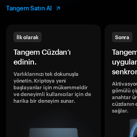
Tangem Satın Al
İlk olarak
Sonra
Tangem Cüzdan’ı
Tangem
edinin.
uygula
senkron
Varlıklarınızı tek dokunuşla
yönetin. Kriptoya yeni
Aktivasyon
başlayanlar için mükemmeldir
gömülü çip
ve deneyimli kullanıcılar için de
anahtar ür
harika bir deneyim sunar.
cüzdanın 
sağlar.