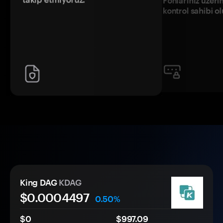
Fonlarınız üzeri
kontrol sahibi o
King DAG
KDAG
$0.
000
4497
0.50%
$0
$997.09