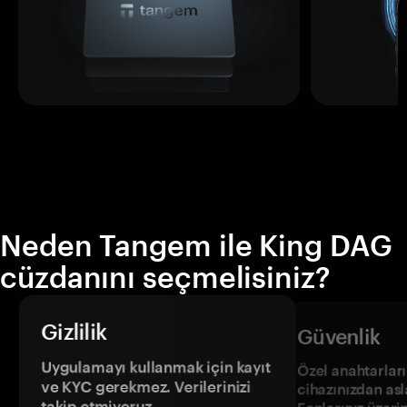
Neden Tangem ile King DAG
cüzdanını seçmelisiniz?
Gizlilik
Güvenlik
Uygulamayı kullanmak için kayıt
Özel anahtarların
ve KYC gerekmez. Verilerinizi
cihazınızdan asl
takip etmiyoruz.