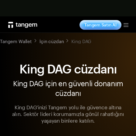
Şimdi alışveriş yap
Tangem Satın Al
Tog
Tangem Wallet
İçin cüzdan
King DAG
King DAG cüzdanı
King DAG için en güvenli donanım
cüzdanı
King DAG'inizi Tangem yolu ile güvence altına
alın. Sektör lideri korumamızla gönül rahatlığını
yaşayan binlere katılın.