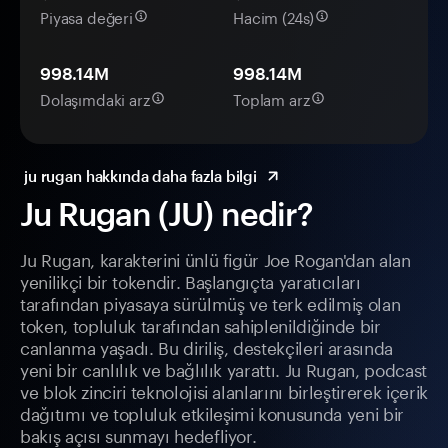
Piyasa değeri
Hacim (24s)
998.14M
998.14M
Dolaşımdaki arz
Toplam arz
ju rugan hakkında daha fazla bilgi
Ju Rugan (JU) nedir?
Ju Rugan, karakterini ünlü figür Joe Rogan'dan alan
yenilikçi bir tokendir. Başlangıçta yaratıcıları
tarafından piyasaya sürülmüş ve terk edilmiş olan
token, topluluk tarafından sahiplenildiğinde bir
canlanma yaşadı. Bu diriliş, destekçileri arasında
yeni bir canlılık ve bağlılık yarattı. Ju Rugan, podcast
ve blok zinciri teknolojisi alanlarını birleştirerek içerik
dağıtımı ve topluluk etkileşimi konusunda yeni bir
bakış açısı sunmayı hedefliyor.