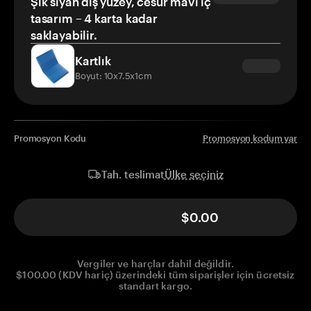
Şık siyah dış yüzey, cesur mavi iç
tasarım – 4 karta kadar
saklayabilir.
Kartlık
Boyut: 10x7.5x1cm
Promosyon Kodu
Promosyon kodum var
Ülke seçiniz
Tah. teslimat
$0.00
Vergiler ve harçlar dahil değildir.
$100.00 (KDV hariç) üzerindeki tüm siparişler için ücretsiz
standart kargo.