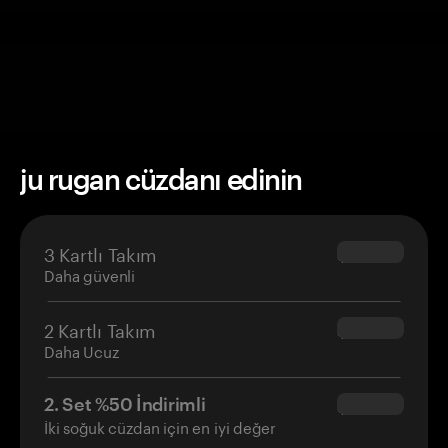
ju rugan cüzdanı edinin
3 Kartlı Takım
$69.90
Daha güvenli
2 Kartlı Takım
$54.90
Daha Ucuz
2. Set %50 İndirimli
$34.95
İki soğuk cüzdan için en iyi değer