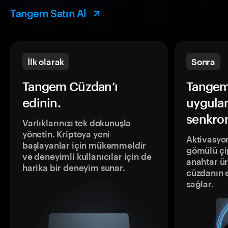
Tangem Satın Al
İlk olarak
Sonra
Tangem Cüzdan’ı
Tangem
edinin.
uygula
senkron
Varlıklarınızı tek dokunuşla
yönetin. Kriptoya yeni
Aktivasyon
başlayanlar için mükemmeldir
gömülü çip
ve deneyimli kullanıcılar için de
anahtar ür
harika bir deneyim sunar.
cüzdanın 
sağlar.