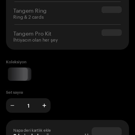
Tangem Ring
$160.00
Ring & 2 cards
Tangem Pro Kit
$180.00
İhtiyacın olan her şey
Koleksiyon
Set sayısı
Napa deri kartlık ekle