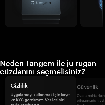
Neden Tangem ile ju rugan
cüzdanını seçmelisiniz?
Gizlilik
Güvenlik
Uygulamayı kullanmak için kayıt
Özel anahtarların
ve KYC gerekmez. Verilerinizi
cihazınızdan asl
takip etmiyoruz.