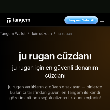
Şimdi alışveriş yap
Tangem Satın Al
Tog
Tangem Wallet
İçin cüzdan
ju rugan
ju rugan cüzdanı
ju rugan için en güvenli donanım
cüzdanı
ju rugan varlıklarınızı güvenle saklayın — binlerce
kullanıcı tarafından güvenilen Tangem ile kendi
gözetimi altında soğuk cüzdan fırsatını keşfedin!