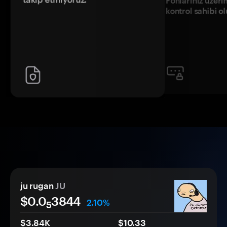
Fonlarınız üzeri
kontrol sahibi o
ju rugan
JU
$0.0
3844
2.10%
5
$3.84K
$10.33