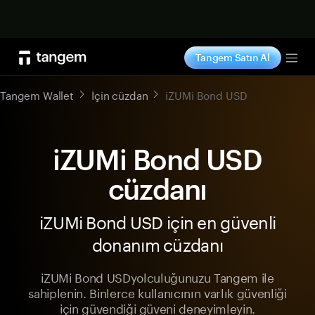
Şimdi alışveriş yap
Tangem Satın Al
Tog
Tangem Wallet
İçin cüzdan
iZUMi Bond USD
iZUMi Bond USD
cüzdanı
iZUMi Bond USD için en güvenli
donanım cüzdanı
iZUMi Bond USDyolculuğunuzu Tangem ile
sahiplenin. Binlerce kullanıcının varlık güvenliği
için güvendiği güveni deneyimleyin.