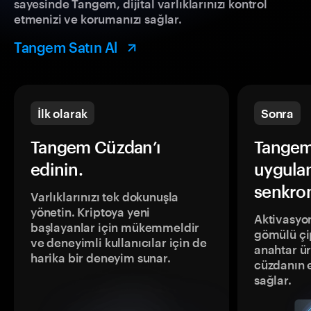
sayesinde Tangem, dijital varlıklarınızı kontrol
etmenizi ve korumanızı sağlar.
Tangem Satın Al
İlk olarak
Sonra
Tangem Cüzdan’ı
Tangem
edinin.
uygula
senkron
Varlıklarınızı tek dokunuşla
yönetin. Kriptoya yeni
Aktivasyon
başlayanlar için mükemmeldir
gömülü çip
ve deneyimli kullanıcılar için de
anahtar ür
harika bir deneyim sunar.
cüzdanın 
sağlar.