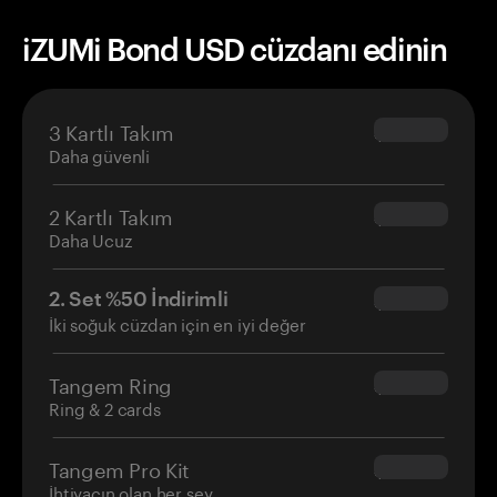
iZUMi Bond USD cüzdanı edinin
3 Kartlı Takım
$69.90
Daha güvenli
2 Kartlı Takım
$54.90
Daha Ucuz
2. Set %50 İndirimli
$34.95
İki soğuk cüzdan için en iyi değer
Tangem Ring
$160.00
Ring & 2 cards
Tangem Pro Kit
$180.00
İhtiyacın olan her şey