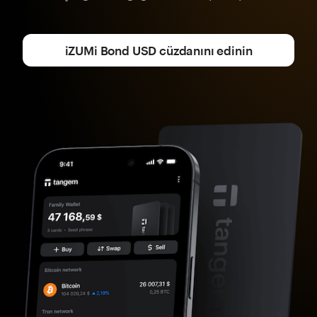
iZUMi Bond USD cüzdanını edinin