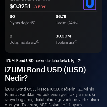
$
0.3251
-3.50%
$0
$6.79
Piyasa değeri
Hacim (24s)
0
30.00M
Dolaşımdaki arz
Toplam arz
iZUMi Bond USD hakkında daha fazla bilgi
iZUMi Bond USD (IUSD)
Nedir?
iZUMi Bond USD, kısaca IUSD, değerini iZUMi'nin
teminat varlıkları ve beklenen gelir akışlarına sıkı
sıkıya bağlamış dijital olarak güvenli bir varlık olarak
duruyor. Tasarımı, ABD Doları ile 1:1 uyum