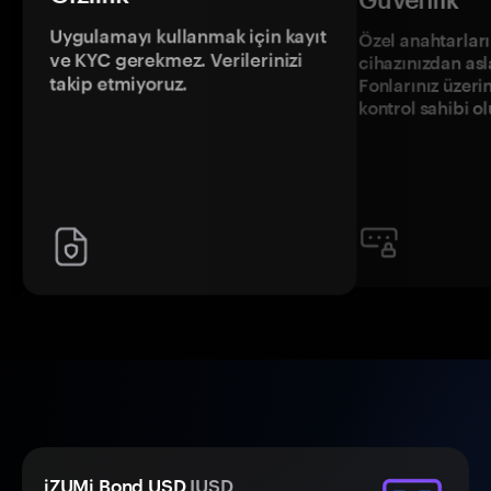
Uygulamayı kullanmak için kayıt
Özel anahtarların
ve KYC gerekmez. Verilerinizi
cihazınızdan asl
takip etmiyoruz.
Fonlarınız üzeri
kontrol sahibi o
iZUMi Bond USD
IUSD