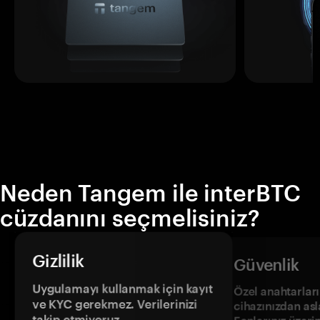
Neden Tangem ile interBTC
cüzdanını seçmelisiniz?
Gizlilik
Güvenlik
Uygulamayı kullanmak için kayıt
Özel anahtarların
ve KYC gerekmez. Verilerinizi
cihazınızdan asl
takip etmiyoruz.