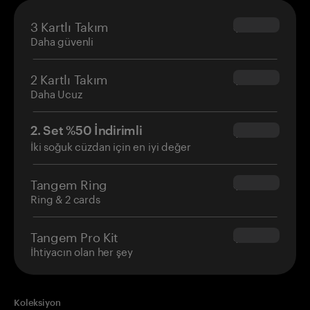
3 Kartlı Takım
$69.90
Daha güvenli
2 Kartlı Takım
$54.90
Daha Ucuz
2. Set %50 İndirimli
$34.95
İki soğuk cüzdan için en iyi değer
Tangem Ring
$160.00
Ring & 2 cards
Tangem Pro Kit
$180.00
İhtiyacın olan her şey
Koleksiyon