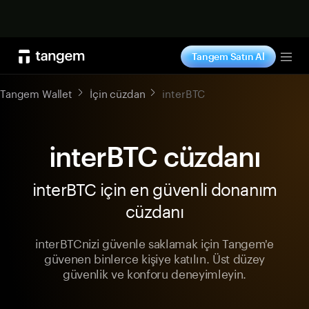
Şimdi alışveriş yap
Tangem Satın Al
Tog
Tangem Wallet
İçin cüzdan
interBTC
interBTC cüzdanı
interBTC için en güvenli donanım
cüzdanı
interBTCnizi güvenle saklamak için Tangem'e
güvenen binlerce kişiye katılın. Üst düzey
güvenlik ve konforu deneyimleyin.