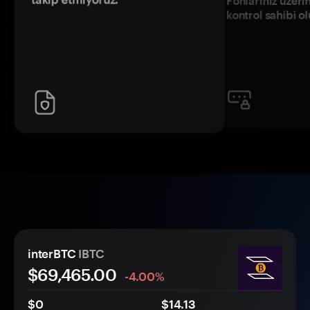
Fonlarınız üzeri
kontrol sahibi o
interBTC
IBTC
$69,465.00
-4.00%
$0
$14.13