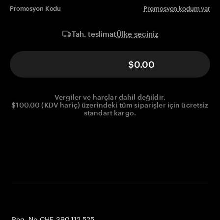
Promosyon Kodu
Promosyon kodum var
Ülke seçiniz
Tah. teslimat
$0.00
Vergiler ve harçlar dahil değildir.
$100.00 (KDV hariç) üzerindeki tüm siparişler için ücretsiz
standart kargo.
Reg. No CHE-390.112.525