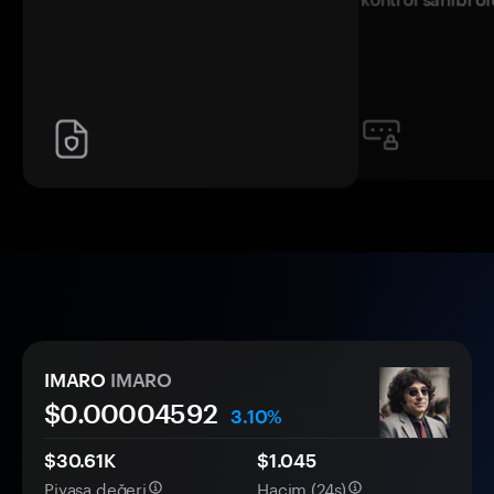
IMARO
IMARO
$0.
0000
4592
3.10%
$30.61K
$1.045
Piyasa değeri
Hacim (24s)