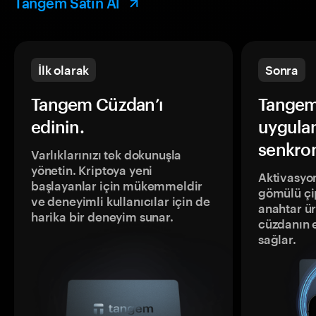
Tangem Satın Al
İlk olarak
Sonra
Tangem Cüzdan’ı
Tangem
edinin.
uygula
senkron
Varlıklarınızı tek dokunuşla
yönetin. Kriptoya yeni
Aktivasyon
başlayanlar için mükemmeldir
gömülü çip
ve deneyimli kullanıcılar için de
anahtar ür
harika bir deneyim sunar.
cüzdanın 
sağlar.