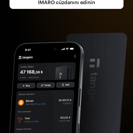
IMARO cüzdanını edinin