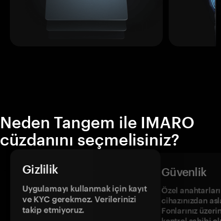
Neden Tangem ile IMARO
cüzdanını seçmelisiniz?
Gizlilik
Güvenlik
Uygulamayı kullanmak için kayıt
Özel anahtarların
ve KYC gerekmez. Verilerinizi
cihazınızdan asl
takip etmiyoruz.
Fonlarınız üzeri
kontrol sahibi o