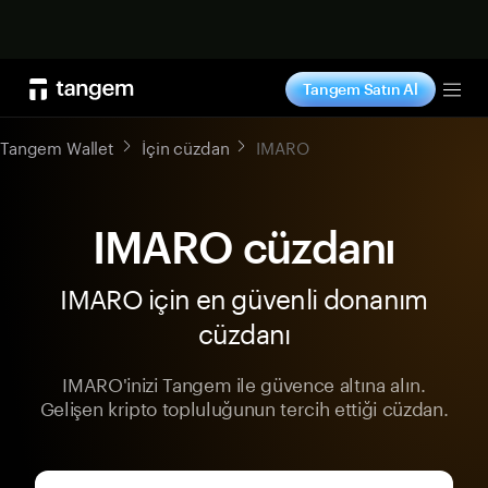
Şimdi alışveriş yap
Tangem Satın Al
Tog
Tangem Wallet
İçin cüzdan
IMARO
IMARO cüzdanı
IMARO için en güvenli donanım
cüzdanı
IMARO'inizi Tangem ile güvence altına alın.
Gelişen kripto topluluğunun tercih ettiği cüzdan.