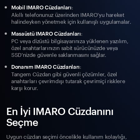
:
Mobil IMARO Cüzdanları
Akıllı telefonunuz üzerinden IMARO'yu hareket
halindeyken yönetmek için kullanışlı uygulamalar.
:
Masaüstü IMARO Cüzdanları
PC veya dizüstü bilgisayarınıza yüklenen yazılım,
özel anahtarlarınızın sabit sürücünüzde veya
SSD'nizde güvenle saklanmasını sağlar.
:
Donanım IMARO Cüzdanları
Tangem Cüzdan gibi güvenli çözümler, özel
anahtarları çevrimdışı tutarak çevrimiçi risklere
karşı korur.
En İyi IMARO Cüzdanını
Seçme
Uygun cüzdan seçimi öncelikle kullanım kolaylığı,