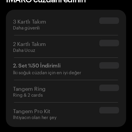
3 Kartlı Takım
$69.90
Daha güvenli
2 Kartlı Takım
$54.90
Daha Ucuz
2. Set %50 İndirimli
$34.95
İki soğuk cüzdan için en iyi değer
Tangem Ring
$160.00
Ring & 2 cards
Tangem Pro Kit
$180.00
İhtiyacın olan her şey