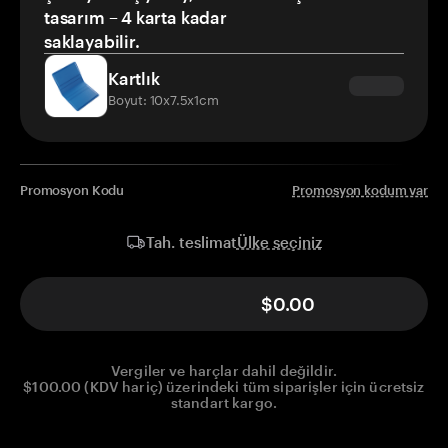
tasarım – 4 karta kadar
saklayabilir.
Kartlık
Boyut: 10x7.5x1cm
Promosyon Kodu
Promosyon kodum var
Ülke seçiniz
Tah. teslimat
$0.00
Vergiler ve harçlar dahil değildir.
$100.00 (KDV hariç) üzerindeki tüm siparişler için ücretsiz
standart kargo.