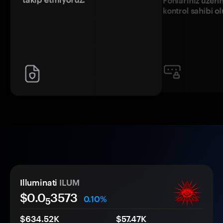
Fonlarınız üzeri
kontrol sahibi o
Illuminati
ILUM
$0.0
3573
0.10%
5
$634.52K
$57.47K