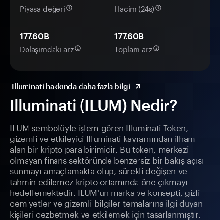
Piyasa değeri
Hacim (24s)
177.60B
177.60B
Dolaşımdaki arz
Toplam arz
Illuminati hakkında daha fazla bilgi
Illuminati (ILUM) Nedir?
ILUM sembolüyle işlem gören Illuminati Token,
gizemli ve etkileyici Illuminati kavramından ilham
alan bir kripto para birimidir. Bu token, merkezi
olmayan finans sektöründe benzersiz bir bakış açısı
sunmayı amaçlamakta olup, sürekli değişen ve
tahmin edilemez kripto ortamında öne çıkmayı
hedeflemektedir. ILUM’un marka ve konsepti, gizli
cemiyetler ve gizemli bilgiler temalarına ilgi duyan
kişileri cezbetmek ve etkilemek için tasarlanmıştır.