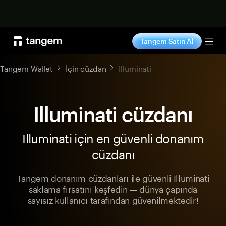
Şimdi alışveriş yap
Tangem Satın Al
Tog
Tangem Wallet
İçin cüzdan
Illuminati
Illuminati cüzdanı
Illuminati için en güvenli donanım
cüzdanı
Tangem donanım cüzdanları ile güvenli Illuminati
saklama fırsatını keşfedin — dünya çapında
sayısız kullanıcı tarafından güvenilmektedir!