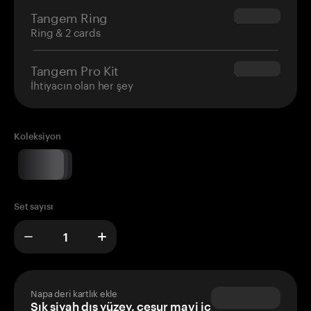
Tangem Ring
$160.00
Ring & 2 cards
Tangem Pro Kit
$180.00
İhtiyacın olan her şey
Koleksiyon
Set sayısı
Napa deri kartlık ekle
Şık siyah dış yüzey, cesur mavi iç