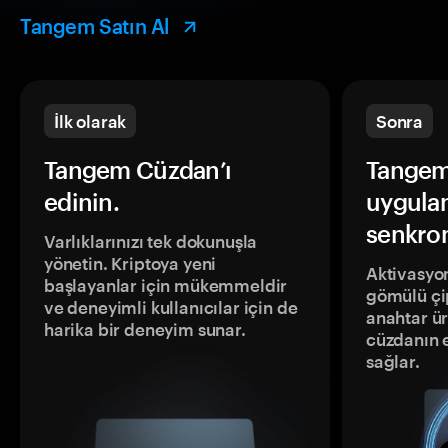
Tangem Satın Al
İlk olarak
Sonra
Tangem Cüzdan’ı
Tangem
edinin.
uygula
senkron
Varlıklarınızı tek dokunuşla
yönetin. Kriptoya yeni
Aktivasyon
başlayanlar için mükemmeldir
gömülü çip
ve deneyimli kullanıcılar için de
anahtar ür
harika bir deneyim sunar.
cüzdanın 
sağlar.