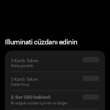
Illuminati cüzdanı edinin
3 Kartlı Takım
$69.90
Daha güvenli
2 Kartlı Takım
$54.90
Daha Ucuz
2. Set %50 İndirimli
$34.95
İki soğuk cüzdan için en iyi değer