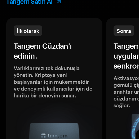
Tangem Satın Al
İlk olarak
Sonra
Tangem Cüzdan’ı
Tangem
edinin.
uygula
senkron
Varlıklarınızı tek dokunuşla
yönetin. Kriptoya yeni
Aktivasyon
başlayanlar için mükemmeldir
gömülü çip
ve deneyimli kullanıcılar için de
anahtar ür
harika bir deneyim sunar.
cüzdanın 
sağlar.