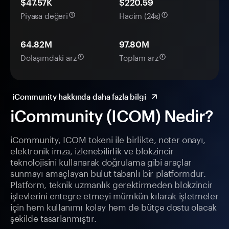
$47.57K
$220.59
Piyasa değeri
Hacim (24s)
64.82M
97.80M
Dolaşımdaki arz
Toplam arz
iCommunity hakkında daha fazla bilgi
iCommunity (ICOM) Nedir?
iCommunity, ICOM tokeni ile birlikte, noter onayı,
elektronik imza, izlenebilirlik ve blokzincir
teknolojisini kullanarak doğrulama gibi araçlar
sunmayı amaçlayan bulut tabanlı bir platformdur.
Platform, teknik uzmanlık gerektirmeden blokzincir
işlevlerini entegre etmeyi mümkün kılarak işletmeler
için hem kullanımı kolay hem de bütçe dostu olacak
şekilde tasarlanmıştır.