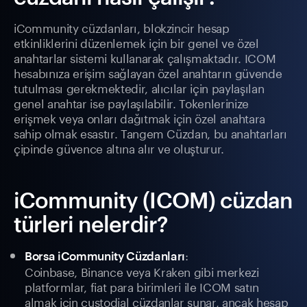
iCommunity cüzdanları, blokzincir hesap
etkinliklerini düzenlemek için bir genel ve özel
anahtarlar sistemi kullanarak çalışmaktadır. ICOM
hesabınıza erişim sağlayan özel anahtarın güvende
tutulması gerekmektedir, alıcılar için paylaşılan
genel anahtar ise paylaşılabilir. Tokenlerinize
erişmek veya onları dağıtmak için özel anahtara
sahip olmak esastır. Tangem Cüzdan, bu anahtarları
çipinde güvence altına alır ve oluşturur.
iCommunity (ICOM) cüzdan
türleri nelerdir?
:
Borsa iCommunity Cüzdanları
Coinbase, Binance veya Kraken gibi merkezi
platformlar, fiat para birimleri ile ICOM satın
almak için custodial cüzdanlar sunar, ancak hesap