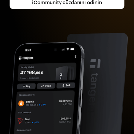
iCommunity cüzdanını edinin