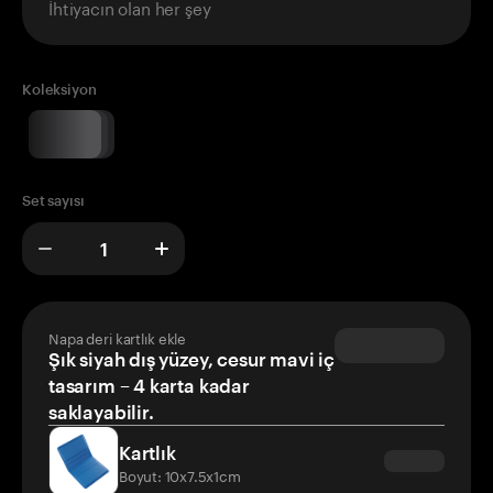
İhtiyacın olan her şey
Koleksiyon
Set sayısı
Napa deri kartlık ekle
Şık siyah dış yüzey, cesur mavi iç
tasarım – 4 karta kadar
saklayabilir.
Kartlık
Boyut: 10x7.5x1cm