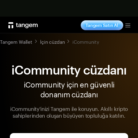
Şimdi alışveriş yap
Tangem Satın Al
Tog
Tangem Wallet
İçin cüzdan
iCommunity
iCommunity cüzdanı
iCommunity için en güvenli
donanım cüzdanı
iCommunity'inizi Tangem ile koruyun. Akıllı kripto
sahiplerinden oluşan büyüyen topluluğa katılın.