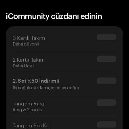
iCommunity cüzdanı edinin
3 Kartlı Takım
$69.90
Daha güvenli
2 Kartlı Takım
$54.90
Daha Ucuz
2. Set %50 İndirimli
$34.95
İki soğuk cüzdan için en iyi değer
Tangem Ring
$160.00
Ring & 2 cards
Tangem Pro Kit
$180.00