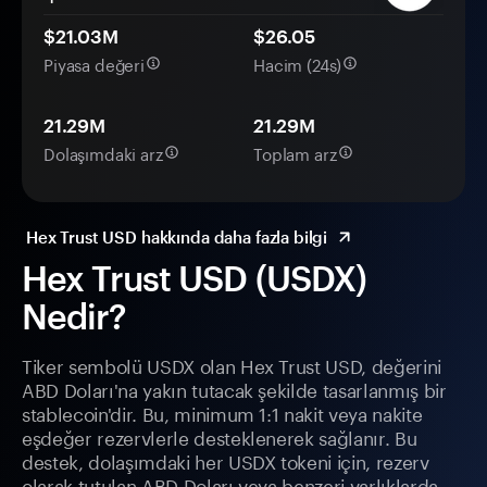
$21.03M
$26.05
Piyasa değeri
Hacim (24s)
21.29M
21.29M
Dolaşımdaki arz
Toplam arz
Hex Trust USD hakkında daha fazla bilgi
Hex Trust USD (USDX)
Nedir?
Tiker sembolü USDX olan Hex Trust USD, değerini
ABD Doları'na yakın tutacak şekilde tasarlanmış bir
stablecoin'dir. Bu, minimum 1:1 nakit veya nakite
eşdeğer rezervlerle desteklenerek sağlanır. Bu
destek, dolaşımdaki her USDX tokeni için, rezerv
olarak tutulan ABD Doları veya benzeri varlıklarda