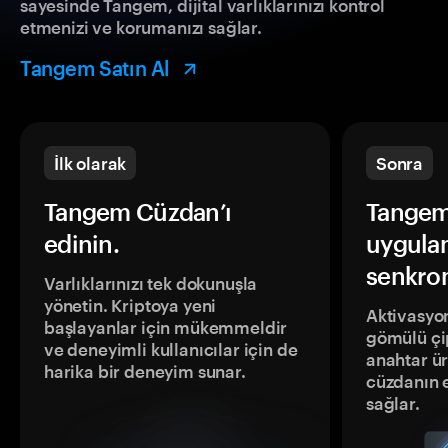
sayesinde Tangem, dijital varlıklarınızı kontrol
etmenizi ve korumanızı sağlar.
Tangem Satın Al
İlk olarak
Sonra
Tangem Cüzdan’ı
Tangem
edinin.
uygula
senkron
Varlıklarınızı tek dokunuşla
yönetin. Kriptoya yeni
Aktivasyon
başlayanlar için mükemmeldir
gömülü çip
ve deneyimli kullanıcılar için de
anahtar ür
harika bir deneyim sunar.
cüzdanın 
sağlar.