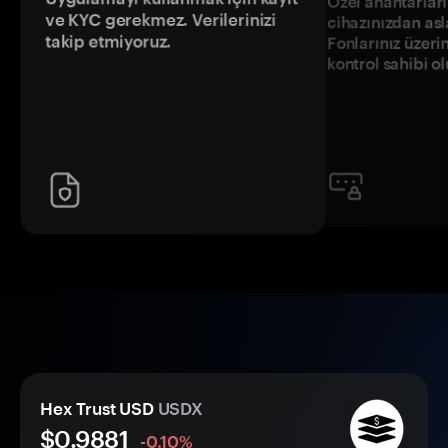
Özel anahtarların
ve KYC gerekmez. Verilerinizi
cihazınızdan asl
takip etmiyoruz.
Fonlarınız üzeri
kontrol sahibi o
Hex Trust USD
USDX
$
0.9881
-0.10%