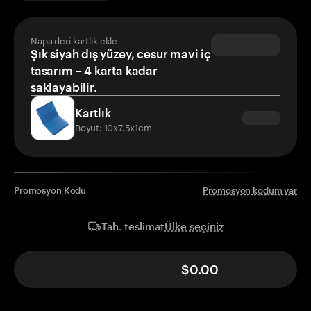
Napa deri kartlık ekle
Şık siyah dış yüzey, cesur mavi iç
tasarım – 4 karta kadar
saklayabilir.
Kartlık
Boyut: 10x7.5x1cm
Promosyon Kodu
Promosyon kodum var
Ülke seçiniz
Tah. teslimat
$0.00