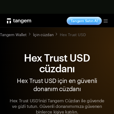
Şimdi alışveriş yap
Tangem Satın Al
Tog
Tangem Wallet
İçin cüzdan
Hex Trust USD
Hex Trust USD
cüzdanı
Hex Trust USD için en güvenli
donanım cüzdanı
Hex Trust USD'inizi Tangem Cüzdan ile güvende
ve gizli tutun. Güvenli donanımımıza güvenen
binlerce kişiye katılın.