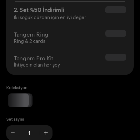
2. Set %50 İndirimli
$34.95
İki soğuk cüzdan için en iyi değer
Tangem Ring
$160.00
Ring & 2 cards
Tangem Pro Kit
$180.00
İhtiyacın olan her şey
Koleksiyon
Set sayısı