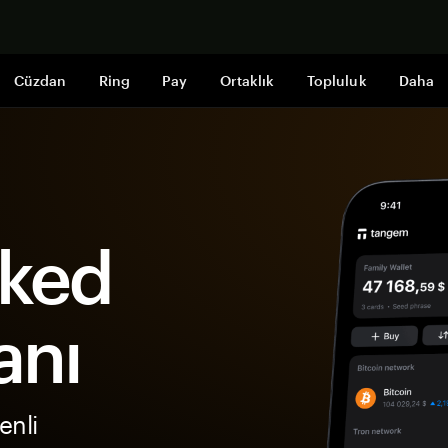
Şimdi alışveri
Cüzdan
Ring
Pay
Ortaklık
Topluluk
Daha
aked
anı
enli