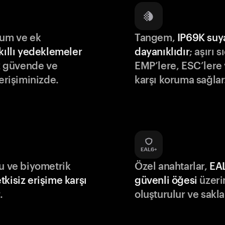
lum ve ek
Tangem,
IP69K suy
kıllı yedeklemeler
dayanıklıdır
; aşırı s
iz güvende ve
EMP’lere, ESC’lere 
 erişiminizde.
karşı koruma sağlar
du ve biyometrik
Özel anahtarlar,
EA
tkisiz erişime karşı
güvenli öğesi
üzeri
.
oluşturulur ve sakla