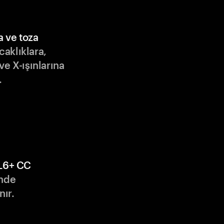
a ve toza
ıcaklıklara,
ve X-ışınlarına
.
L6+ CC
nde
nır.