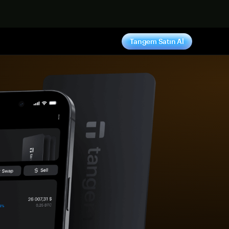
ş yap
Tangem Satın Al