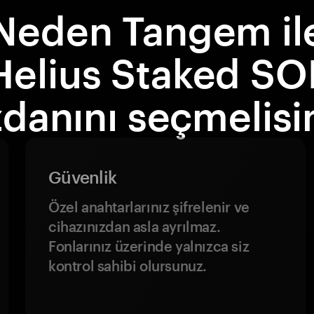
Neden Tangem il
Helius Staked SO
danını seçmelisi
Güvenlik
Özel anahtarlarınız şifrelenir ve
cihazınızdan asla ayrılmaz.
Fonlarınız üzerinde yalnızca siz
kontrol sahibi olursunuz.