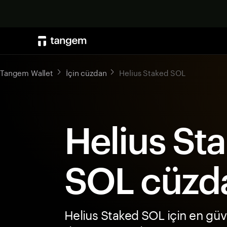
Tangem Wallet
İçin cüzdan
Helius Staked SOL
Helius St
SOL cüzd
Helius Staked SOL için en güv