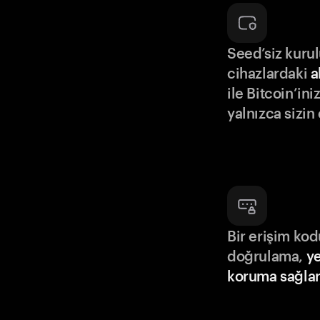
Seed’siz kuru
cihazlardaki
a
ile Bitcoin’in
yalnızca sizin
Bir erişim ko
doğrulama,
ye
koruma sağlar