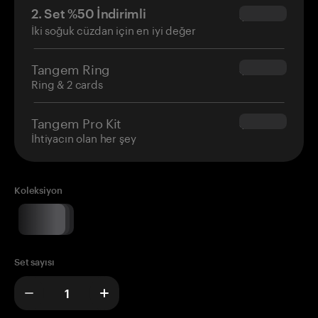
2. Set %50 İndirimli
$34.95
İki soğuk cüzdan için en iyi değer
Tangem Ring
$160.00
Ring & 2 cards
Tangem Pro Kit
$180.00
İhtiyacın olan her şey
Koleksiyon
Set sayısı