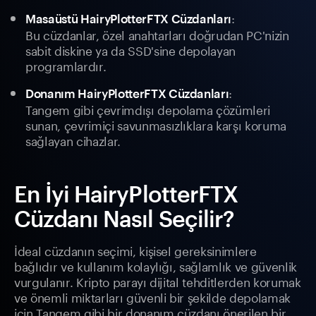
:
Masaüstü HairyPlotterFTX Cüzdanları
Bu cüzdanlar, özel anahtarları doğrudan PC'nizin
sabit diskine ya da SSD'sine depolayan
programlardır.
:
Donanım HairyPlotterFTX Cüzdanları
Tangem gibi çevrimdışı depolama çözümleri
sunan, çevrimiçi savunmasızlıklara karşı koruma
sağlayan cihazlar.
En İyi HairyPlotterFTX
Cüzdanı Nasıl Seçilir?
İdeal cüzdanın seçimi, kişisel gereksinimlere
bağlıdır ve kullanım kolaylığı, sağlamlık ve güvenlik
vurgulanır. Kripto parayı dijital tehditlerden korumak
ve önemli miktarları güvenli bir şekilde depolamak
için Tangem gibi bir donanım cüzdanı önerilen bir