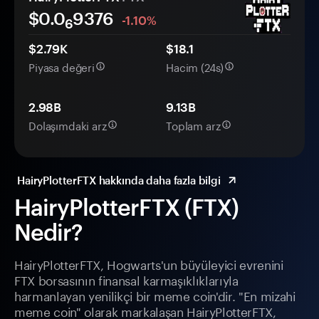
$0.0
9376
-1.10%
6
$2.79K
$18.1
Piyasa değeri
Hacim (24s)
2.98B
9.13B
Dolaşımdaki arz
Toplam arz
HairyPlotterFTX hakkında daha fazla bilgi
HairyPlotterFTX (FTX)
Nedir?
HairyPlotterFTX, Hogwarts'un büyüleyici evrenini
FTX borsasının finansal karmaşıklıklarıyla
harmanlayan yenilikçi bir meme coin'dir. "En mizahi
meme coin" olarak markalaşan HairyPlotterFTX,