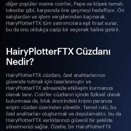
diğer popüler meme coin'ler, Pepe ve köpek temalı
tokenlar gibi, karşısında öne geçmeyi hedefliyor. Ön
satışlardan ve işlem vergilerinden kaçınarak,
HairyPlotterFTX tüm yatırımcılara eşit fırsat sunar,
bu da onu oldukça cazip bir seçenek haline getirir.
HairyPlotterFTX Cüzdanı
Nedir?
HairyPlotterFTX cüzdanı, özel anahtarlarınızı
güvende tutmak için tasarlanmıştır ve
HairyPlotterFTX adresinizle etkileşim kurmanıza
olanak tanır. Coin'ler cüzdanın içinde fiziksel olarak
bulunmasa da, blok zincirindeki kripto paranıza
erişim cüzdan üzerinden yönetilir. Temel rolü, bu
özel anahtarları oluşturmak ve depolamaktır, bu da
HairyPlotterFTX varlıklarınızı güvenli bir şekilde
yönetmenizi sağlar. Özetle, bir HairyPlotterFTX