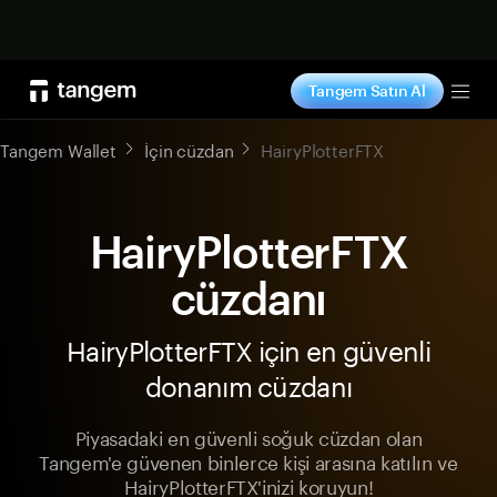
Şimdi alışveriş yap
Tangem Satın Al
Tog
Tangem Wallet
İçin cüzdan
HairyPlotterFTX
HairyPlotterFTX
cüzdanı
HairyPlotterFTX için en güvenli
donanım cüzdanı
Piyasadaki en güvenli soğuk cüzdan olan
Tangem'e güvenen binlerce kişi arasına katılın ve
HairyPlotterFTX'inizi koruyun!