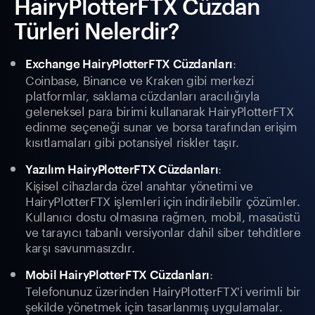
HairyPlotterFTX Cüzdan
Türleri Nelerdir?
:
Exchange HairyPlotterFTX Cüzdanları
Coinbase, Binance ve Kraken gibi merkezi
platformlar, saklama cüzdanları aracılığıyla
geleneksel para birimi kullanarak HairyPlotterFTX
edinme seçeneği sunar ve borsa tarafından erişim
kısıtlamaları gibi potansiyel riskler taşır.
:
Yazılım HairyPlotterFTX Cüzdanları
Kişisel cihazlarda özel anahtar yönetimi ve
HairyPlotterFTX işlemleri için indirilebilir çözümler.
Kullanıcı dostu olmasına rağmen, mobil, masaüstü
ve tarayıcı tabanlı versiyonlar dahil siber tehditlere
karşı savunmasızdır.
:
Mobil HairyPlotterFTX Cüzdanları
Telefonunuz üzerinden HairyPlotterFTX'i verimli bir
şekilde yönetmek için tasarlanmış uygulamalar.