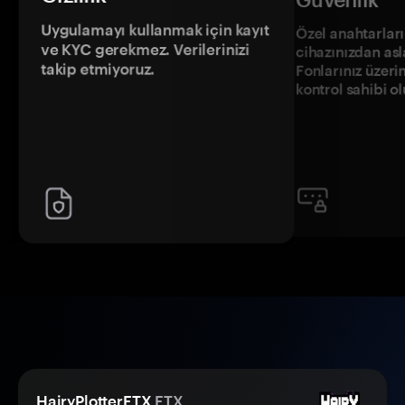
Uygulamayı kullanmak için kayıt
Özel anahtarların
ve KYC gerekmez. Verilerinizi
cihazınızdan asl
takip etmiyoruz.
Fonlarınız üzeri
kontrol sahibi o
HairyPlotterFTX
FTX