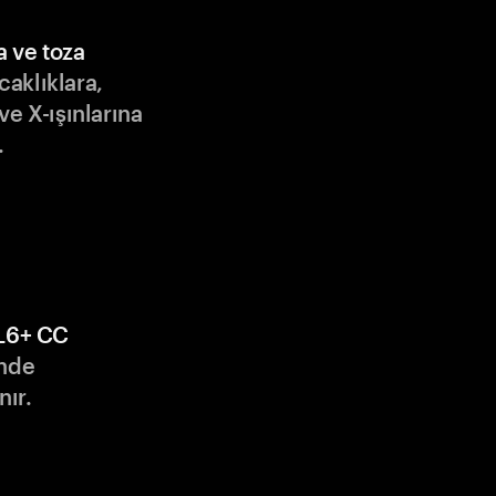
a ve toza
ıcaklıklara,
ve X-ışınlarına
.
L6+ CC
nde
nır.