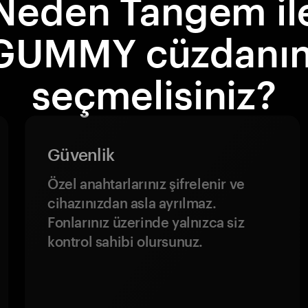
Neden Tangem il
GUMMY cüzdanın
seçmelisiniz?
Güvenlik
Özel anahtarlarınız şifrelenir ve
cihazınızdan asla ayrılmaz.
Fonlarınız üzerinde yalnızca siz
kontrol sahibi olursunuz.