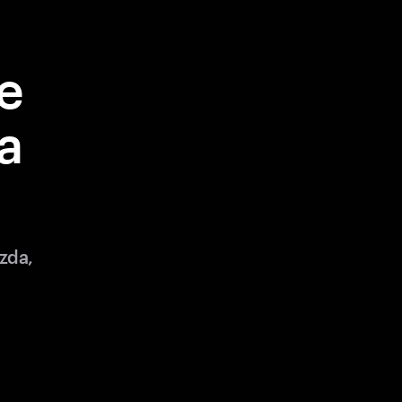
e
a
zda,