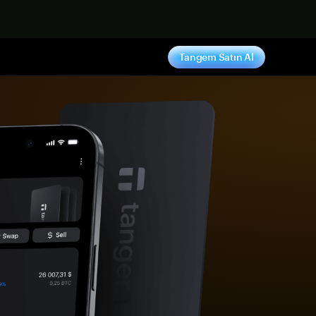
ş yap
Tangem Satın Al