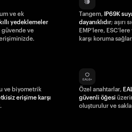
lum ve ek
Tangem,
IP69K suy
kıllı yedeklemeler
dayanıklıdır
; aşırı s
iz güvende ve
EMP’lere, ESC’lere 
 erişiminizde.
karşı koruma sağlar
du ve biyometrik
Özel anahtarlar,
EA
tkisiz erişime karşı
güvenli öğesi
üzeri
.
oluşturulur ve sakla