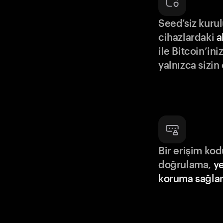
Seed’siz kuru
cihazlardaki
a
ile Bitcoin’in
yalnızca sizin
Bir erişim ko
doğrulama,
ye
koruma sağlar